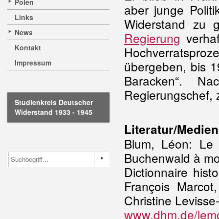
Polen
aber junge Polit
Links
Widerstand zu 
News
Regierung
verhaf
Kontakt
Hochverratsproze
Impressum
übergeben, bis 1
Baracken“. Na
Regierungschef, z
Studienkreis Deutscher
Widerstand 1933 - 1945
Literatur/Medien
Blum, Léon: Le d
Buchenwald à mon
Dictionnaire hist
François Marcot
Christine Levisse
www.dhm.de/lemo/