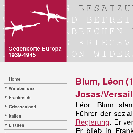
Blum, Léon (1
Home
Wir über uns
Josas/Versail
Frankreich
Léon Blum stamm
Griechenland
Führer der sozia
Italien
Regierung
. Er v
Litauen
Er blieb in Frank