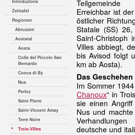
Teilgemeind
Introduzione
Erreichbar ist de
Zeittafel
östlicher Richtun
Regionen
Statale (SS) 26
Abruzzen
Saint-Christoph i
Aostatal
Villes abbiegt, d
Aosta
bis Avisod folgt 
Colle del Piccolo San
km ab Aosta).
Bernardo
Conca di By
Das Geschehen
Nus
Im Sommer 1944 
Perloz
Chanoux
“ in Tro
Saint Pierre
sie einen Angrif
Nus und machte 
Saint-Vincent Amay
Verhandlungen 
Terre Noire
deutsche und ita
Trois-Villes