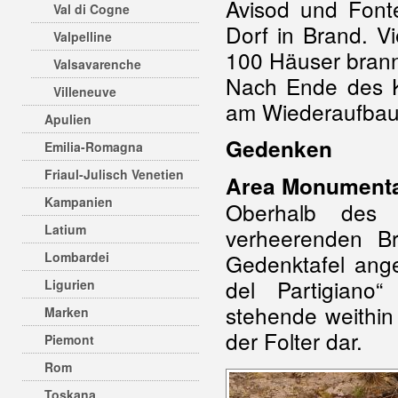
Avisod und Fonte
Val di Cogne
Dorf in Brand. V
Valpelline
100 Häuser brann
Valsavarenche
Nach Ende des Kr
Villeneuve
am Wiederaufbau v
Apulien
Gedenken
Emilia-Romagna
Friaul-Julisch Venetien
Area Monumental
Kampanien
Oberhalb des
Latium
verheerenden Br
Lombardei
Gedenktafel ang
del Partigiano
Ligurien
stehende weithin 
Marken
der Folter dar.
Piemont
Rom
Toskana