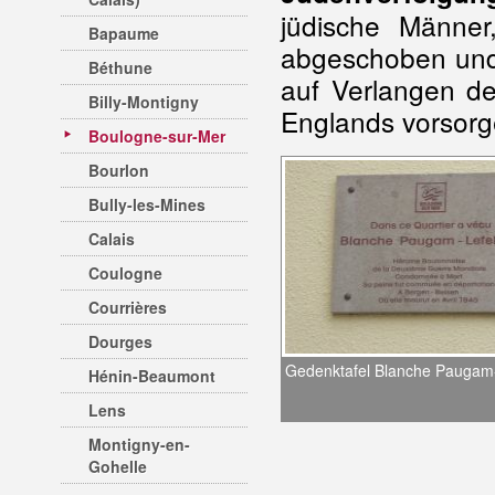
jüdische Männe
Bapaume
abgeschoben und 
Béthune
auf Verlangen de
Billy-Montigny
Englands vorsorg
Boulogne-sur-Mer
Bourlon
Bully-les-Mines
Calais
Coulogne
Courrières
Dourges
Gedenktafel Blanche Paugam
Hénin-Beaumont
Lens
Montigny-en-
Gohelle