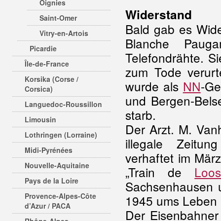
Oignies
Widerstand
Saint-Omer
Bald gab es Wid
Vitry-en-Artois
Blanche Pauga
Picardie
Telefondrähte. S
Île-de-France
zum Tode verurt
Korsika (Corse /
wurde als
NN
-Ge
Corsica)
und Bergen-Belse
Languedoc-Roussillon
starb.
Limousin
Der Arzt. M. Van
Lothringen (Lorraine)
illegale Zeitun
Midi-Pyrénées
verhaftet im März
Nouvelle-Aquitaine
„Train de
Loo
Pays de la Loire
Sachsenhausen u
Provence-Alpes-Côte
1945 ums Leben
d’Azur / PACA
Der Eisenbahner