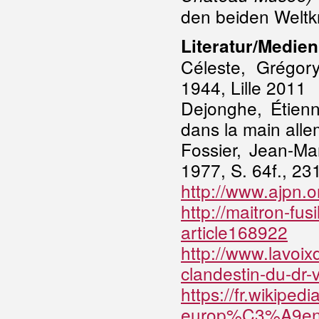
den beiden Welt
Literatur/Medien
Céleste, Grégory
1944, Lille 2011
Dejonghe, Étien
dans la main all
Fossier, Jean-Mar
1977, S. 64f., 231
http://www.ajpn.
http://maitron-fus
article168922
http://www.lavoix
clandestin-du-d
https://fr.wikip
europ%C3%A9e