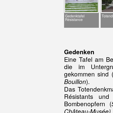
Gedenktafel
Totend
Résistance
Gedenken
Eine Tafel am Be
die im Unterg
gekommen sind 
).
Bouillon
Das Totendenkm
Résistants und
Bombenopfern (
Château-Musée)