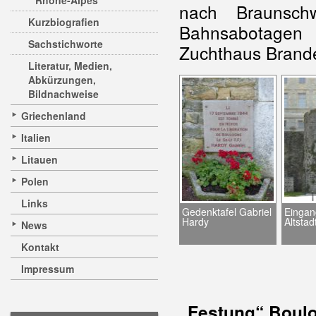
Rhône-Alpes
nach Braunschw
Kurzbiografien
Bahnsabotagen
Sachstichworte
Zuchthaus Brand
Literatur, Medien,
Abkürzungen,
Bildnachweise
Griechenland
Italien
Litauen
Polen
Links
Gedenktafel Gabriel
Eingan
Hardy
Altstad
News
Kontakt
Impressum
„Festung“ Boul