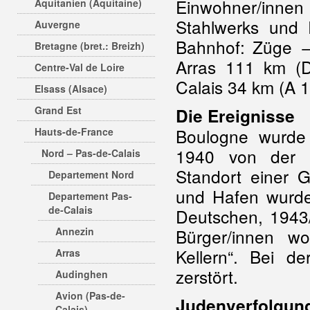
Einwohner/inn
Aquitanien (Aquitaine)
Stahlwerks und
Auvergne
Bahnhof: Züge →A
Bretagne (bret.: Breizh)
Arras 111 km (
Centre-Val de Loire
Calais 34 km (A 1
Elsass (Alsace)
Grand Est
Die Ereignisse
Boulogne wurde
Hauts-de-France
1940 von der
Nord – Pas-de-Calais
Standort einer G
Departement Nord
und Hafen wurde
Departement Pas-
de-Calais
Deutschen, 1943/
Annezin
Bürger/innen w
Kellern“. Bei d
Arras
zerstört.
Audinghen
Avion (Pas-de-
Judenverfolgun
Calais)