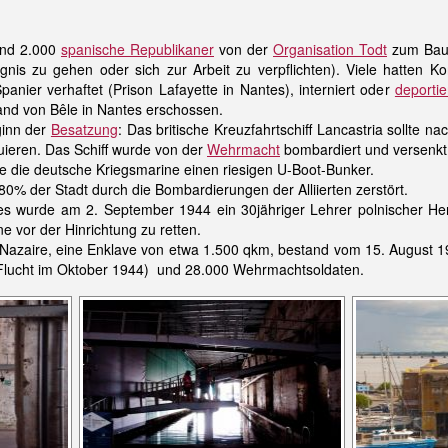
und 2.000
spanische Republikaner
von der
Organisation Todt
zum Bau
ngnis zu gehen oder sich zur Arbeit zu verpflichten). Viele hatten 
anier verhaftet (Prison Lafayette in Nantes), interniert oder
deportie
nd von Bêle in Nantes erschossen.
ginn der
Besatzung
: Das britische Kreuzfahrtschiff Lancastria sollte 
uieren. Das Schiff wurde von der
Wehrmacht
bombardiert und versenkt
e die deutsche Kriegsmarine einen riesigen U-Boot-Bunker.
0% der Stadt durch die Bombardierungen der Alliierten zerstört.
s wurde am 2. September 1944 ein 30jähriger Lehrer polnischer Her
e vor der Hinrichtung zu retten.
Nazaire, eine Enklave von etwa 1.500 qkm, bestand vom 15. August 19
 Flucht im Oktober 1944) und 28.000 Wehrmachtsoldaten.