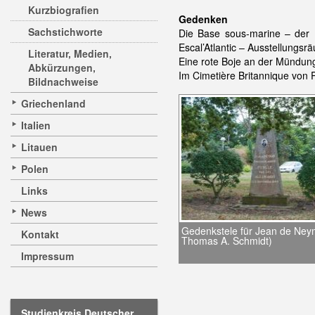
Kurzbiografien
Gedenken
Sachstichworte
Die Base sous-marine – der U
Escal’Atlantic – Ausstellungsr
Literatur, Medien,
Eine rote Boje an der Mündun
Abkürzungen,
Im Cimetière Britannique von 
Bildnachweise
Griechenland
Italien
Litauen
Polen
Links
News
Gedenkstele für Jean de Ney
Kontakt
Thomas A. Schmidt)
Impressum
Studienkreis Deutscher