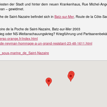
esten der Stadt und hinter dem neuen Krankenhaus, Rue Michel-Ange,
man – gewidmet.
 de Saint-Nazaire befindet sich in
Batz-sur-Mer
, Route de la Côte-S
toire de la Poche de Saint-Nazaire, Batz-sur-Mer 2003
Krieg oder NS-Weltanschauungskrieg? Kriegführung und Partisanenbekä
erso-orange.fr/index.html
an-de-neyman-hommage-a-un-grand-resistant-23-48-1611.html
ase_sous-marine_de_Saint-Nazaire