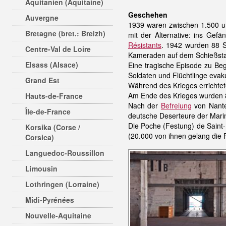
Aquitanien (Aquitaine)
Geschehen
Auvergne
1939 waren zwischen 1.500 
Bretagne (bret.: Breizh)
mit der Alternative: ins Gefä
Résistants
. 1942 wurden 88 Sp
Centre-Val de Loire
Kameraden auf dem Schießsta
Elsass (Alsace)
Eine tragische Episode zu Be
Soldaten und Flüchtlinge evak
Grand Est
Während des Krieges errichtet
Am Ende des Krieges wurden 8
Hauts-de-France
Nach der
Befreiung
von Nante
Île-de-France
deutsche Deserteure der Marin
Die Poche (Festung) de Saint-
Korsika (Corse /
(20.000 von ihnen gelang die
Corsica)
Languedoc-Roussillon
Limousin
Lothringen (Lorraine)
Midi-Pyrénées
Nouvelle-Aquitaine