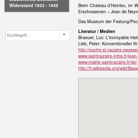
Widerstand 1933 - 1945
Beim Chateau d’Heinlex, im W
Erschossenen – Jean de Ney
Das Museum der Festung/Poche
Literatur / Medien
Braeuer, Luc: L'incroyable his
Lieb, Peter: Konventioneller 
http://poche.st.nazaire.pagesp
www.saintnazaire-infos.fr/je
www.mairie-saintnazaire.fr/de/
http://fr.wikipedia.org/wiki/B