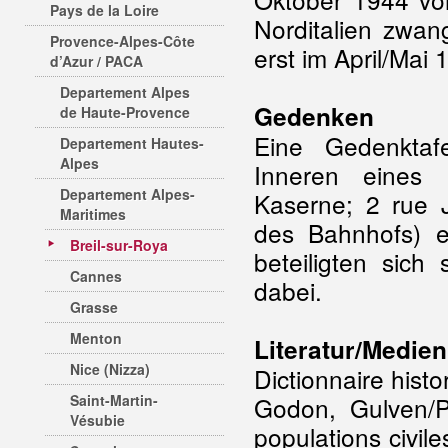
Pays de la Loire
Norditalien zwan
Provence-Alpes-Côte
erst im April/Mai
d’Azur / PACA
Departement Alpes
Gedenken
de Haute-Provence
Eine Gedenkta
Departement Hautes-
Alpes
Inneren eines K
Departement Alpes-
Kaserne; 2 rue J
Maritimes
des Bahnhofs) er
Breil-sur-Roya
beteiligten sich
Cannes
dabei.
Grasse
Menton
Literatur/Medien
Nice (Nizza)
Dictionnaire histo
Saint-Martin-
Godon, Gulven/Pa
Vésubie
populations civil