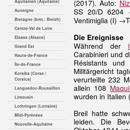
(2017). Auto:
Ni
Aquitanien (Aquitaine)
SS 20/D 6204 
Auvergne
Ventimiglia (I) 
Bretagne (bret.: Breizh)
Centre-Val de Loire
Die Ereignisse
Elsass (Alsace)
Während der
Grand Est
Carabinieri und 
Hauts-de-France
Résistants und i
Île-de-France
Militärgericht ta
Korsika (Corse /
verurteilte 232 
Corsica)
allein 108
Maqui
Languedoc-Roussillon
wurden in Italien 
Limousin
Lothringen (Lorraine)
Breil hatte sch
Midi-Pyrénées
leiden. Die Be
Nouvelle-Aquitaine
Oktober 1944 vo