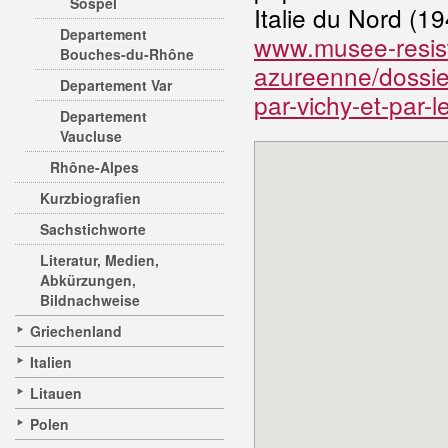
Sospel
Italie du Nord (1
Departement
www.musee-resist
Bouches-du-Rhône
azureenne/dossier
Departement Var
par-vichy-et-par-
Departement
Vaucluse
Rhône-Alpes
Kurzbiografien
Sachstichworte
Literatur, Medien,
Abkürzungen,
Bildnachweise
Griechenland
Italien
Litauen
Polen