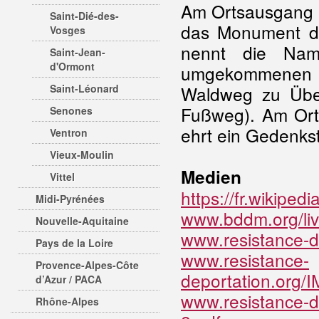
Am Ortsausgang a
Saint-Dié-des-
das Monument du
Vosges
nennt die Nam
Saint-Jean-
d'Ormont
umgekommenen M
Saint-Léonard
Waldweg zu Über
Fußweg). Am Orts
Senones
ehrt ein Gedenkst
Ventron
Vieux-Moulin
Medien
Vittel
https://fr.wikip
Midi-Pyrénées
www.bddm.org/liv
Nouvelle-Aquitaine
www.resistance-d
Pays de la Loire
www.resistance-
Provence-Alpes-Côte
deportation.org/
d’Azur / PACA
www.resistance-d
Rhône-Alpes