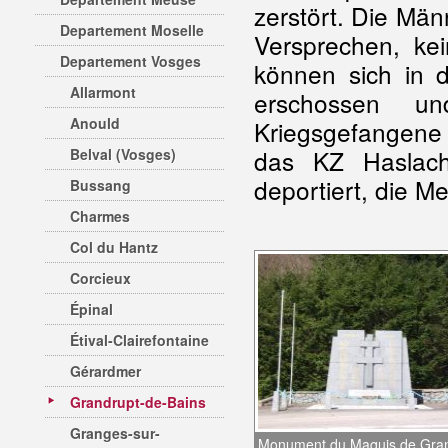
zerstört. Die Mä
Departement Moselle
Versprechen, ke
Departement Vosges
können sich in d
Allarmont
erschossen u
Anould
Kriegsgefangene 
das KZ Haslac
Belval (Vosges)
deportiert, die Me
Bussang
Charmes
Col du Hantz
Corcieux
Épinal
Étival-Clairefontaine
Gérardmer
Grandrupt-de-Bains
Granges-sur-
Monument du Maquis de Gra