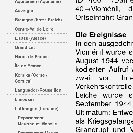
Aquitanien (Aquitaine)
40→Vioménil, 
Auvergne
Ortseinfahrt Gran
Bretagne (bret.: Breizh)
Centre-Val de Loire
Die Ereignisse
Elsass (Alsace)
In den ausgedeh
Grand Est
Vioménil wurde 
Hauts-de-France
August 1944 ver
Île-de-France
kodierten Aufru
Korsika (Corse /
zwei von ihne
Corsica)
Verkehrskontroll
Languedoc-Roussillon
Leiche wurde s
Limousin
September 1944 g
Lothringen (Lorraine)
Ultimatum: Entwe
Departement
als Kriegsgefang
Meurthe-et-Moselle
Grandrupt und V
Departement Meuse