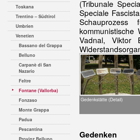
(Tribunale Specia
Toskana
Speciale Fascist
Trentino – Südtirol
Schauprozess 
Umbrien
kommunistische 
Venetien
Vadnal, Viktor
Bassano del Grappa
Widerstandsorgan
Belluno
Carpanè di San
Nazario
Feltre
Fontane (Vallorba)
Gedenkstätte (Detail)
Fonzaso
Monte Grappa
Padua
Pescantina
Gedenken
Provinz Belluno