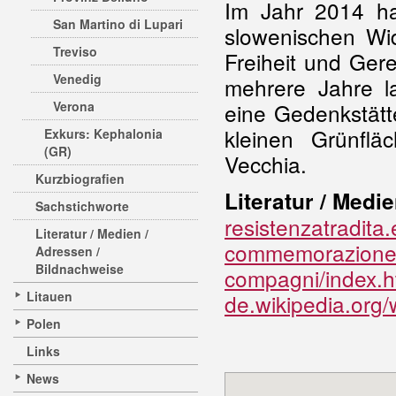
Im Jahr 2014 ha
San Martino di Lupari
slowenischen Wid
Treviso
Freiheit und Gerec
Venedig
mehrere Jahre l
Verona
eine Gedenkstätte
kleinen Grünfl
Exkurs: Kephalonia
(GR)
Vecchia.
Kurzbiografien
Literatur / Medie
Sachstichworte
resistenzatradita
Literatur / Medien /
commemorazione-d
Adressen /
Bildnachweise
compagni/index.
Litauen
de.wikipedia.org/
Polen
Links
News