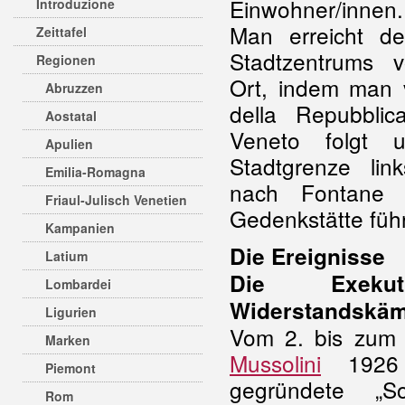
Einwohner/innen.
Introduzione
Man erreicht d
Zeittafel
Stadtzentrums
Regionen
Ort, indem man 
Abruzzen
della Repubblic
Aostatal
Veneto folgt 
Apulien
Stadtgrenze lin
Emilia-Romagna
nach Fontane f
Friaul-Julisch Venetien
Gedenkstätte führ
Kampanien
Die Ereignisse
Latium
Die Exeku
Lombardei
Widerstandskämp
Ligurien
Vom 2. bis zum 
Marken
Mussolini
1926 z
Piemont
gegründete „So
Rom