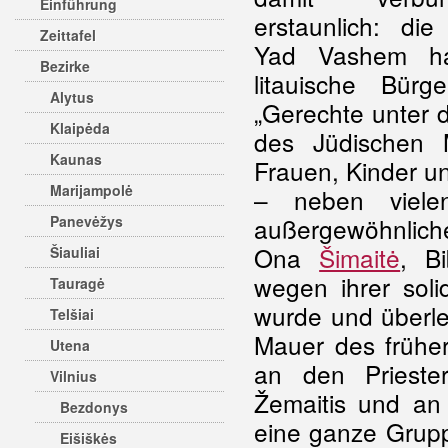
Einführung
erstaunlich: die
Zeittafel
Yad Vashem ha
Bezirke
litauische Bür
Alytus
„Gerechte unter 
Klaipėda
des Jüdischen 
Kaunas
Frauen, Kinder un
Marijampolė
– neben viele
Panevėžys
außergewöhnlich
Ona
Šimaitė
, Bi
Šiauliai
wegen ihrer soli
Tauragė
wurde und überleb
Telšiai
Mauer des früher
Utena
an den Prieste
Vilnius
Žemaitis und an 
Bezdonys
eine ganze Grup
Eišiškės