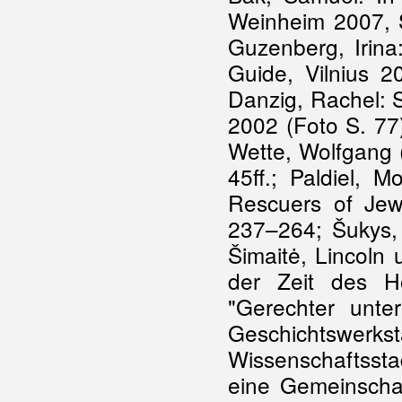
Weinheim 2007, S
Guzenberg, Irina
Guide, Vilnius 2
Danzig, Rachel: Sp
2002 (Foto S. 77)
Wette, Wolfgang (
45ff.; Paldiel, 
Rescuers of Jew
237–264; Šukys, J
Šimaitė, Lincoln 
der Zeit des H
"Gerechter unte
Geschichtswe
Wissenschaftssta
eine Gemeinschaf