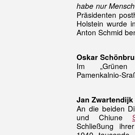
habe nur Mensche
Präsidenten post
Holstein wurde 
Anton Schmid be
Oskar Schönbru
Im „Grünen H
Pamenkalnio-Sraß
Jan Zwartendijk
An die beiden D
und Chiune
Schließung ihre
1940 tausende V