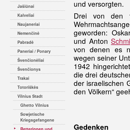
und versorgten.
Jašiūnai
Drei von den t
Kalveliai
Wehrmachtsangeh
Naujaneriai
geworden: Osk
Nemenčinė
und Anton
Schm
Pabradė
von denen es n
Paneriai / Ponary
wegen seiner Unt
Švenčionėliai
1942 hingerichte
Švenčionys
die drei deutsch
Trakai
der israelischen
Totoriškės
den Völkern“ geeh
Vilnius Stadt
Ghetto Vilnius
Sowjetische
Kriegsgefangene
Gedenken
Retterinnen und