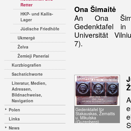
Retter
Ona Šimaitė
HKP- und Kailis-
An Ona Šimai
Lager
Gedenktafel in
Jüdische Friedhöfe
Universität Vilni
Ukmergė
7).
Želva
Žemieji Paneriai
Kurzbiografien
Sachstichworte
J
Literatur, Medien,
Ž
Adressen,
Bildnachweise,
A
Navigation
e
Gedenktafel für
Polen
Stakauskas, Žemaitis
e
u. Mikulska
Links
(Guzenberg)
S
News