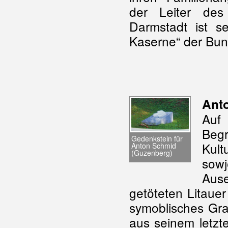
der Leiter de
Darmstadt ist se
Kaserne“ der Bu
Ant
Auf 
Begr
Gedenkstein für
Kult
Anton Schmid
(Guzenberg)
sow
Aus
getöteten Litaue
symoblisches Gra
aus seinem letzte