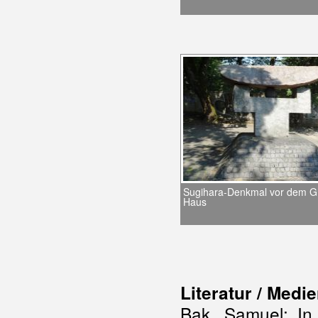
Sugihara-Denkmal vor dem G
Haus
L
iteratur / Medi
Bak, Samuel: In 