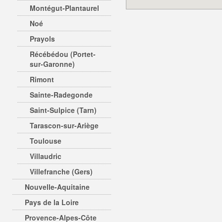
Montégut-Plantaurel
Noé
Prayols
Récébédou (Portet-
sur-Garonne)
Rimont
Sainte-Radegonde
Saint-Sulpice (Tarn)
Tarascon-sur-Ariège
Toulouse
Villaudric
Villefranche (Gers)
Nouvelle-Aquitaine
Pays de la Loire
Provence-Alpes-Côte