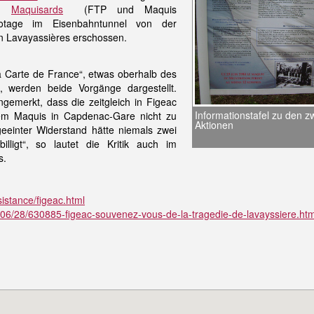
21
Maquisards
(FTP und Maquis
otage im Eisenbahntunnel von der
in Lavayassières erschossen.
Carte de France“, etwas oberhalb des
, werden beide Vorgänge dargestellt.
ngemerkt, dass die zeitgleich in Figeac
Informationstafel zu den zw
m Maquis in Capdenac-Gare nicht zu
Aktionen
eeinter Widerstand hätte niemals zwei
lligt“, so lautet die Kritik auch im
s.
istance/figeac.html
/06/28/630885-figeac-souvenez-vous-de-la-tragedie-de-lavayssiere.htm