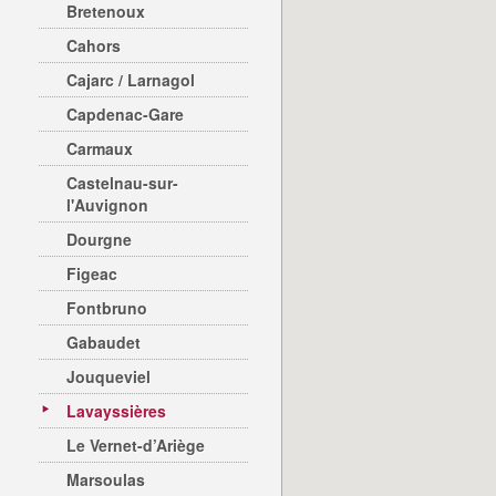
Bretenoux
Cahors
Cajarc / Larnagol
Capdenac-Gare
Carmaux
Castelnau-sur-
l'Auvignon
Dourgne
Figeac
Fontbruno
Gabaudet
Jouqueviel
Lavayssières
Le Vernet-d’Ariège
Marsoulas