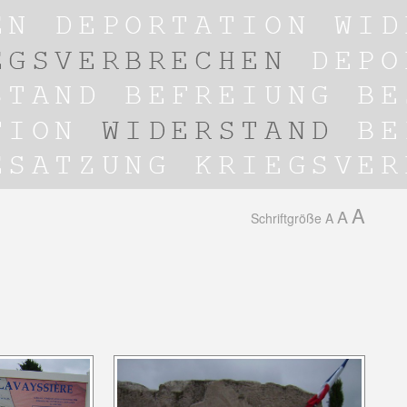
A
A
Schriftgröße
A