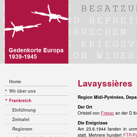
Lavayssières
Home
Wir über uns
Region Midi-Pyrénées, Depa
Frankreich
Der Ort
Einführung
Ortsteil von
Figeac
an der D 84
Zeittafel
Die Ereignisse
Regionen
Am 23.6.1944 fanden in unmi
statt. Mehrere hundert
FTP
-
Pa