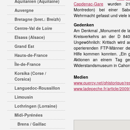
Aquitanien (Aquitaine)
Capdenac-Gare
wurden 
Montredon) bei einer Sab
Auvergne
Wehrmacht gefasst und viele 
Bretagne (bret.: Breizh)
Gedenken
Centre-Val de Loire
Am Denkmal „Monument de la 
Kreisverkehrs an der D 840
Elsass (Alsace)
Ungewöhnlich: Kritisch wird a
Grand Est
operierenden FTP-Männer de
Hilfe kommen konnten. „Ein g
Hauts-de-France
Aktionen an einem Tag gebi
Île-de-France
Widerstandsmuseum in Cahor
Korsika (Corse /
Medien
Corsica)
www.quercy.net/qhistorique/res
Languedoc-Roussillon
www.ladepeche.fr/article/2009
Limousin
Lothringen (Lorraine)
Midi-Pyrénées
Brens / Gaillac