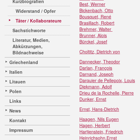
Kurzbiografien
Best, Werner
Bickenbach, Otto
Widerstand / Opfer
Bousquet, René
Täter / Kollaborateure
Brasillach, Robert
Brehmer, Walter
Sachstichworte
Brunner, Alois
Literatur, Medien,
Bürckel, Josef
Abkürzungen,
Choltitz, Dietrich von
Bildnachweise
Dannecker, Theodor
Griechenland
Darlan, François
Italien
Darnand, Joseph
Darquier de Pellepoix, Louis
Litauen
Diekmann, Adolf
Polen
Drieu de la Rochelle, Pierre
Dunker, Ernst
Links
Ernst, Hans-Dietrich
News
Haagen, Nils Eugen
Kontakt
Hagen, Herbert
Impressum
Hartjenstein, Friedrich
Heinrichsohn,Ernst