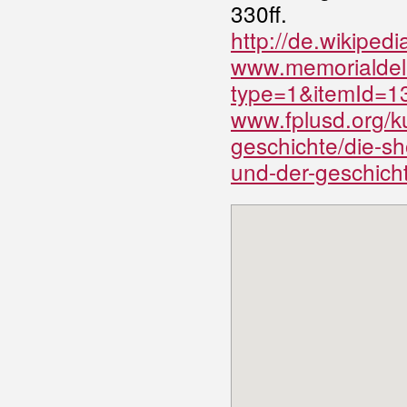
330ff.
http://de.wikiped
www.memorialdel
type=1&itemId=1
www.fplusd.org/ku
geschichte/die-sh
und-der-geschich