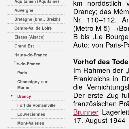
km nordöstlich
Aquitanien (Aquitaine)
Drancy; das Mémo
Auvergne
Nr. 110–112. An
Bretagne (bret.: Breizh)
(Metro M 5) →Bon
Centre-Val de Loire
B bis ,Le Bourget
Elsass (Alsace)
Auto: von Paris-
Grand Est
Hauts-de-France
Vorhof des Tode
Île-de-France
Im Rahmen der „
Paris
Frankreichs in 
Champigny-sur-
die Vernichtung
Marne
Der erste Zug f
Drancy
französischen Pr
Fort de Romainville
Brunner
Lagerleit
Louveciennes
17. August 1944 
Mont-Valérien