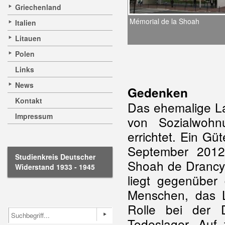
Griechenland
Mémorial de la Shoah
Italien
Litauen
Polen
Links
News
Gedenken
Kontakt
Das ehemalige La
Impressum
von Sozialwoh
errichtet. Ein Gü
September 2012
Studienkreis Deutscher
Shoah de Drancy“
Widerstand 1933 - 1945
liegt gegenüber
Menschen, das L
Rolle bei der 
Todeslager. Auf 