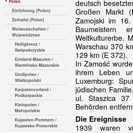
deutsch besetzte
Polen
Großen Markt (
Einführung (Polen)
Zamojski im 16.
Zeittafel (Polen)
Baumeistern e
Woiwodschaften /
Województwo
Weltkulturerbe.
Heiligkreuz /
Warschau 370 km 
Swiętokrzyskie
129 km (E 372).
Ermland-Masuren /
In Zamość wurde
Warmińsko-Mazurskie
ihrem Leben und
Großpolen /
Luxemburg: Spu
Wielkopolski
jüdischen Famili
Karpatenvorland /
Podkarpackie
ul. Staszica 3
Behörden entfernt
Kleinpolen /
Małopolskie
Die Ereignisse
Kujawien-Pommern /
1939 waren v
Kujawsko-Pomorskie