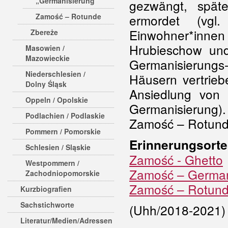
„Germanisierung“
gezwängt, spät
Zamość – Rotunde
ermordet (vgl
Einwohner*innen 
Zbereże
Hrubieschow un
Masowien /
Mazowieckie
Germanisierungs-
Niederschlesien /
Häusern vertrieb
Dolny Śląsk
Ansiedlung von
Oppeln / Opolskie
Germanisierung).
Podlachien / Podlaskie
Zamość – Rotund
Pommern / Pomorskie
Erinnerungsorte
Schlesien / Sląskie
Zamość - Ghetto
Westpommern /
Zamość – German
Zachodniopomorskie
Zamość – Rotun
Kurzbiografien
Sachstichworte
(Uhh/2018-2021)
Literatur/Medien/Adressen