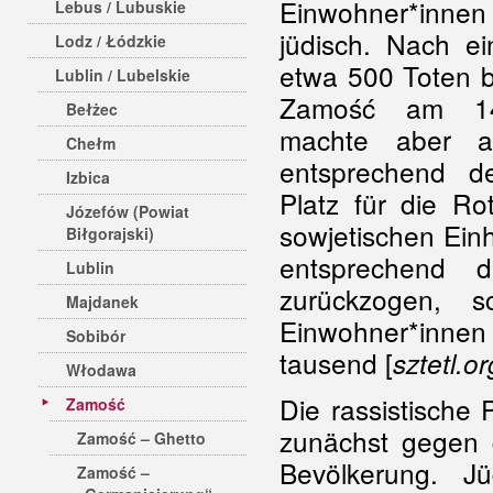
Einwohner*inn
Lebus / Lubuskie
jüdisch. Nach e
Lodz / Łódzkie
etwa 500 Toten 
Lublin / Lubelskie
Zamość am 14
Bełżec
machte aber 
Chełm
entsprechend
Izbica
Platz für die Ro
Józefów (Powiat
sowjetischen Ein
Biłgorajski)
entsprechend d
Lublin
zurückzogen, s
Majdanek
Einwohner*inne
Sobibór
tausend [
sztetl.or
Włodawa
Die rassistische 
Zamość
zunächst gegen 
Zamość – Ghetto
Bevölkerung. J
Zamość –