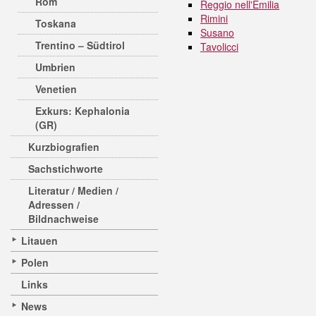
Rom
Reggio nell'Emilia
Rimini
Toskana
Susano
Trentino – Südtirol
Tavolicci
Umbrien
Venetien
Exkurs: Kephalonia
(GR)
Kurzbiografien
Sachstichworte
Literatur / Medien /
Adressen /
Bildnachweise
Litauen
Polen
Links
News