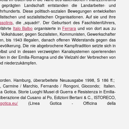
rägten Landschaft entstanden die Landarbeiter- und
hunderts. Diese politisch-sozialen Bewegungen entwickelten
tischen und sozialistischen Organisationen. Auf sie und ihre
solinis
, die „squadri“. Der Geburtsort des Faschistenführers,
efährte
Italo Balbo
organisierte in
Ferrara
und von dort aus zu
“ Volkshäuser, gegen Sozialisten, Kommunisten, Gewerkschafter
chen, bis 1943 illegalen, danach offenen Widerstands gegen das
evölkerung. Die nie abgebrochene Kampftradition setzte sich in
lbst und in dessen verzweigten Kanalsystemen operierenden
hlen in der Emilia-Romagna und die Vielzahl der Verbrechen von
and niederzukämpfen.
 Norden. Hamburg, überarbeitete Neuausgabe 1998, S 186 ff.;
ino, Carmine / Marchio, Fernando / Rongoni, Giocondo; Italien.
ea Gotica. Storie Luoghi Musei di Guerra e Resistenza in Emilia-
 Liberazione dal Cusano al Po, Edizioni Bertani & C., ISTORECO,
gotica.eu/
(Linea Gotica - Officina della