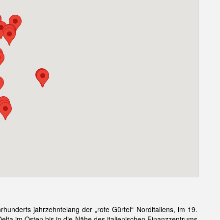
rhunderts jahrzehntelang der „rote Gürtel“ Norditaliens, im 19.
elta im Osten bis in die Nähe des italienischen Finanzzentrums