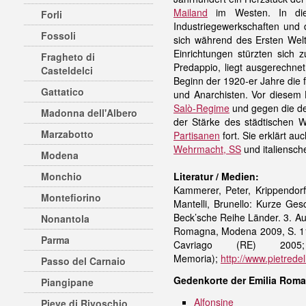
Mailand
im Westen. In die
Forli
Industriegewerkschaften und
Fossoli
sich während des Ersten Welt
Einrichtungen stürzten sich 
Fragheto di
Predappio, liegt ausgerechne
Casteldelci
Beginn der 1920-er Jahre die 
Gattatico
und Anarchisten. Vor diesem H
Salò-Regime
und gegen die de
Madonna dell'Albero
der Stärke des städtischen 
Marzabotto
Partisanen
fort. Sie erklärt a
Wehrmacht, SS
und italiensch
Modena
Monchio
Literatur / Medien:
Kammerer, Peter, Krippendorf
Montefiorino
Mantelli, Brunello: Kurze Ges
Beck’sche Reihe Länder. 3. Auf
Nonantola
Romagna, Modena 2009, S. 11 ff
Parma
Cavriago (RE) 20
Memoria);
http://www.pietrede
Passo del Carnaio
Gedenkorte der Emilia Rom
Piangipane
Alfonsine
Pieve di Rivoschio