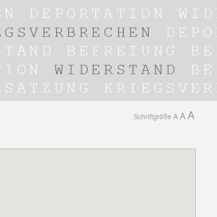
A
A
Schriftgröße
A