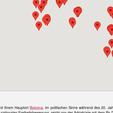
it ihrem Hauptort
Bologna
, im politischen Sinne während des 20. Jah
 nationalen Freiheitsbewegung, reicht von der Adriaküste mit dem Po-D