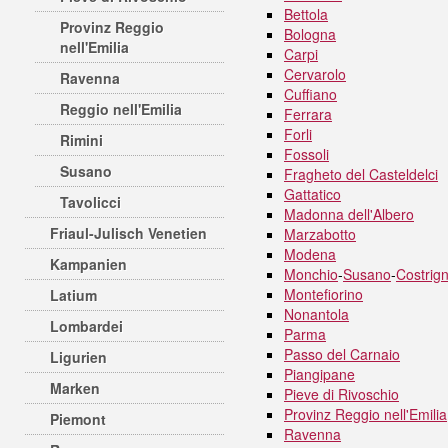
Bettola
Provinz Reggio
Bologna
nell'Emilia
Carpi
Cervarolo
Ravenna
Cuffiano
Reggio nell'Emilia
Ferrara
Forli
Rimini
Fossoli
Susano
Fragheto del Casteldelci
Gattatico
Tavolicci
Madonna dell'Albero
Friaul-Julisch Venetien
Marzabotto
Modena
Kampanien
Monchio
-
Susano
-
Costrig
Montefiorino
Latium
Nonantola
Lombardei
Parma
Passo del Carnaio
Ligurien
Piangipane
Marken
Pieve di Rivoschio
Provinz Reggio nell'Emilia
Piemont
Ravenna