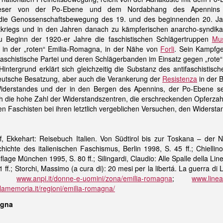
ser von der Po-Ebene und dem Nordabhang des Apennins gep
 die Genossenschaftsbewegung des 19. und des beginnenden 20. Jahr
kriegs und in den Jahren danach zu kämpferischen anarcho-syndikalis
zu Beginn der 1920-er Jahre die faschistischen Schlägertruppen
Mus
t in der „roten“ Emilia-Romagna, in der Nähe von
Forli
. Sein Kampfg
faschistische Partei und deren Schlägerbanden im Einsatz gegen „rote
intergrund erklärt sich gleichzeitig die Substanz des antifaschistis
utsche Besatzung, aber auch die Verankerung der
Resistenza
in der B
Widerstandes und der in den Bergen des Apennins, der Po-Ebene se
uch die hohe Zahl der Widerstandszentren, die erschreckenden Opferza
en Faschisten bei ihren letztlich vergeblichen Versuchen, den Widerst
f, Ekkehart: Reisebuch Italien. Von Südtirol bis zur Toskana – der
chichte des italienischen Faschismus, Berlin 1998, S. 45 ff.; Chiell
lage München 1995, S. 80 ff.; Silingardi, Claudio: Alle Spalle della Lin
.; Storchi, Massimo (a cura di): 20 mesi per la libertá. La guerra di
05;
www.anpi.it/donne-e-uomini/zona/emilia-romagna
;
www.linea
llamemoria.it/regioni/emilia-romagna/
agna