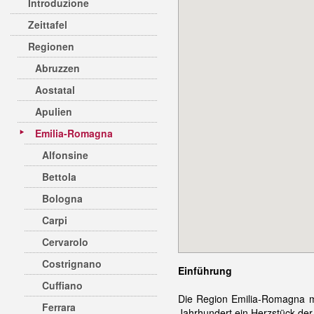
Introduzione
Zeittafel
Regionen
Abruzzen
Aostatal
Apulien
Emilia-Romagna
Alfonsine
Bettola
Bologna
Carpi
Cervarolo
Costrignano
Einführung
Cuffiano
Die Region Emilia-Romagna m
Ferrara
Jahrhundert ein Herzstück der