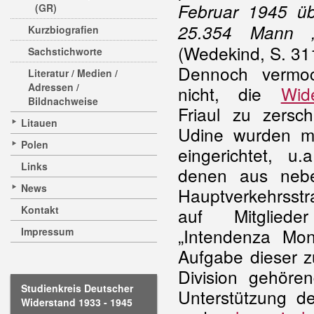
Februar 1945 ü
(GR)
25.354 Mann „l
Kurzbiografien
(Wedekind, S. 31
Sachstichworte
Dennoch vermoc
Literatur / Medien /
Adressen /
nicht, die
Wid
Bildnachweise
Friaul zu zersc
Litauen
Udine wurden me
Polen
eingerichtet, u
Links
denen aus nebe
News
Hauptverkehrsstr
Kontakt
auf Mitglie
„Intendenza Mon
Impressum
Aufgabe dieser zu
Division gehören
Studienkreis Deutscher
Unterstützung de
Widerstand 1933 - 1945