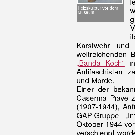
l
w
Holzskulptur vor dem
Museum
g
V
i
Karstwehr und 
weitreichenden B
„Banda Koch"
i
Antifaschisten z
und Morde.
Einer der bekan
Caserma Piave zu
(1907-1944), Anf
GAP-Gruppe „In
Oktober 1944 von
verschleppt worde