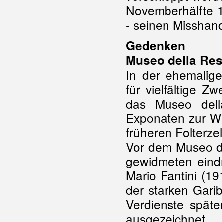
Novemberhälfte 1
- seinen Misshan
Gedenken
Museo della Res
In der ehemalig
für vielfältige 
das Museo dell
Exponaten zur Wi
früheren Folterze
Vor dem Museo de
gewidmeten eindr
Mario Fantini (
der starken Gariba
Verdienste später
ausgezeichnet