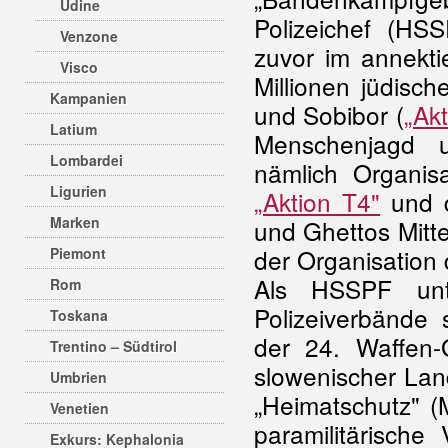
Udine
Polizeichef (H
Venzone
zuvor im annekt
Visco
Millionen jüdisc
Kampanien
und Sobibor (
„Ak
Latium
Menschenjagd u
Lombardei
nämlich Organi
Ligurien
„Aktion T4"
und d
Marken
und Ghettos Mitte
der Organisation
Piemont
Als HSSPF unt
Rom
Polizeiverbände 
Toskana
der 24. Waffen-G
Trentino – Südtirol
slowenischer Lan
Umbrien
„Heimatschutz" (M
Venetien
paramilitärische
Exkurs: Kephalonia