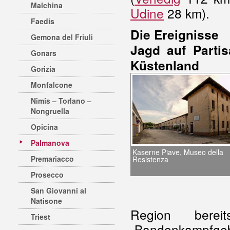
Malchina
Udine
28 km).
Faedis
Die Ereignisse
Gemona del Friuli
Jagd auf Parti
Gonars
Küstenland
Gorizia
Monfalcone
Nimis – Torlano –
Nongruella
Opicina
Palmanova
Kaserne Piave, Museo della
Premariacco
Resistenza
Prosecco
San Giovanni al
Natisone
Region ber
Triest
„Bandenkampfge