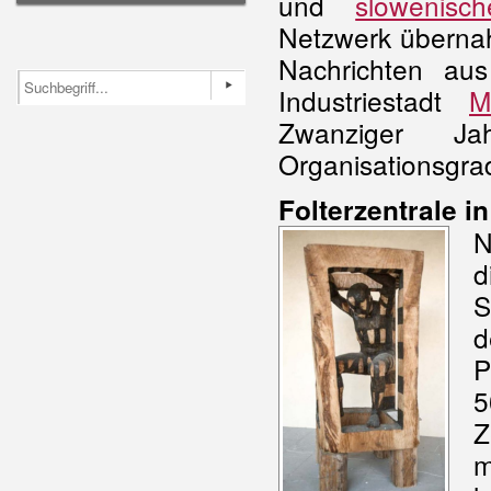
und
slowenisch
Netzwerk überna
Nachrichten au
Industriestadt
M
Zwanziger Jah
Organisationsgra
Folterzentrale i
N
d
S
P
5
Z
m