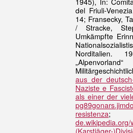
1945), In: Comit
del Friuli-Venezi
14; Fransecky, Ta
/ Stracke, Ste
Umkämpfte Erinn
Nationalsozialis
Norditalien. 
„Alpenvorland
Militärgeschicht
aus der deutsch-
Naziste e Fascist
als einer der vi
pg89gonars.jimdo
resistenza
de.wikipedia.org/
(Karstjäger-)Divi