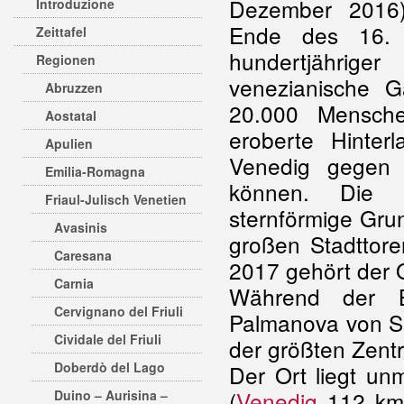
Dezember 2016
Introduzione
Ende des 16. J
Zeittafel
hundertjähr
Regionen
venezianische Ga
Abruzzen
20.000 Mensch
Aostatal
eroberte Hinter
Apulien
Venedig gegen 
Emilia-Romagna
können. Die F
Friaul-Julisch Venetien
sternförmige Gru
Avasinis
großen Stadttore
Caresana
2017 gehört der 
Carnia
Während der B
Cervignano del Friuli
Palmanova von Se
Cividale del Friuli
der größten Zent
Doberdò del Lago
Der Ort liegt un
(
Venedig
112 km
Duino – Aurisina –