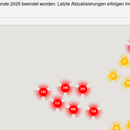
ende 2025 beendet worden. Letzte Aktualisierungen erfolgen im
37
68
99
348
345
142
112
886
758
38