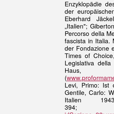
Enzyklopädie de
der europäisch
Eberhard Jäcke
„Italien"; Giberto
Percorso della Me
fascista in Italia
der Fondazione 
Times of Choice,
Legislativa del
Haus
(
www.proformamem
Levi, Primo: Is
Gentile, Carlo: 
Italien 19
394