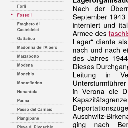
Forli
Nach der Übern
September 1943 w
Fossoli
interniert und it
Fragheto di
Casteldelci
Armee des
faschi
Gattatico
Lager“ diente al
Madonna dell'Albero
nach und nach ein
des Jahres 1944
Marzabotto
Dieses Durchgang
Modena
Leitung in Ve
Monchio
Untersturmführe
Montefiorino
in Verona die De
Nonantola
Kapazitätsgr
Parma
Deportationszüge 
Passo del Carnaio
Auschwitz-Birkena
Piangipane
ging nach Berg
Pieve di Rivoschio