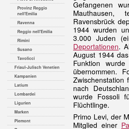
Gefangenen wur
Provinz Reggio
Mauthausen, 
nell'Emilia
Ravensbrück dep
Ravenna
1944 wurden un
Reggio nell'Emilia
3.000 Juden (e
Rimini
Deportationen
. A
Susano
August 1944 das 
Tavolicci
Funktion wurd
Friaul-Julisch Venetien
übernommen. Fo
Kampanien
Zwischenstation 
Latium
nach Deutschlan
Lombardei
wurde Fossoli f
Flüchtlinge.
Ligurien
Marken
Primo Levi, der 
Piemont
Mitglied einer
Pa