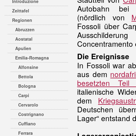
Introduzione
Autobahn bei 
Zeittafel
(nördlich von
M
Regionen
Fossoli über Car
Abruzzen
Ausschilde
Aostatal
Concentramento di
Apulien
Die Ereignisse
Emilia-Romagna
In Fossoli war a
Alfonsine
aus dem
nordafr
Bettola
besetzten Teil 
Bologna
italienische Wid
Carpi
dem
Kriegsaustr
Cervarolo
Deutschen über
Costrignano
Lager“ entstand 
Cuffiano
Ferrara
Lagerorganisati