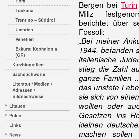
Rom
Bergen bei
Turin
Toskana
Miliz festge
Trentino – Südtirol
berichtet über 
Fossoli:
Umbrien
„Bei meiner Ank
Venetien
1944, befanden s
Exkurs: Kephalonia
(GR)
italienische Jud
Kurzbiografien
stieg die Zahl a
Sachstichworte
ganze Familien ...
Literatur / Medien /
das unstete Leben
Adressen /
sie sich von ein
Bildnachweise
wollten oder au
Litauen
Gesetzen ins Re
Polen
kleinen deutsche
Links
machen sollen 
News