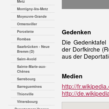
Metz
Montigny-lès-Metz
Moyeuvre-Grande
Ormersviller
Gedenken
Porcelette
Rombas
Die Gedenktafel
Saarbrücken - Neue
der Dorfkirche (R
Bremm (D)
aus der Deportat
Saint-Avold
Sainte-Marie-aux-
Chênes
Medien
Sarrebourg
http://fr.wikipe
Sarreguemines
http://de.wikipedi
Thionville
Vittersbourg