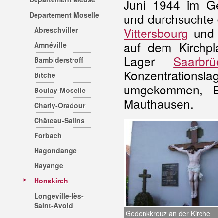
Juni 1944 im 
Departement Moselle
und durchsuchte 
Vittersbourg
und 
Abreschviller
auf dem Kirchpl
Amnéville
Lager
Saarbr
Bambiderstroff
Konzentrations
Bitche
umgekommen, E
Boulay-Moselle
Mauthausen.
Charly-Oradour
Château-Salins
Forbach
Hagondange
Hayange
Honskirch
Longeville-lès-
Saint-Avold
Gedenkkreuz an der Kirche