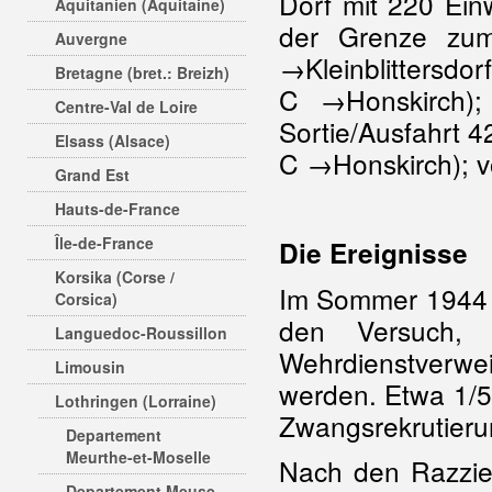
Dorf mit 220 Ei
Aquitanien (Aquitaine)
der Grenze zu
Auvergne
→Kleinblittersdor
Bretagne (bret.: Breizh)
C →Honskirch)
Centre-Val de Loire
Sortie/Ausfahrt 4
Elsass (Alsace)
C →Honskirch); v
Grand Est
Hauts-de-France
Île-de-France
Die Ereignisse
Korsika (Corse /
Im Sommer 1944 
Corsica)
den Versuch,
Languedoc-Roussillon
Wehrdienstverwei
Limousin
werden. Etwa 1/5 
Lothringen (Lorraine)
Zwangsrekrutieru
Departement
Meurthe-et-Moselle
Nach den Razzie
Departement Meuse