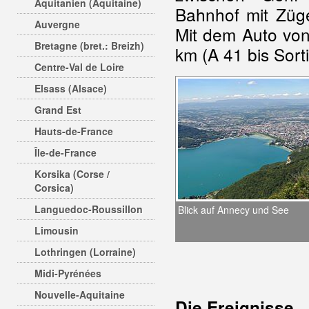
Aquitanien (Aquitaine)
Bahnhof mit Züg
Auvergne
Mit dem Auto vo
Bretagne (bret.: Breizh)
km (A 41 bis Sort
Centre-Val de Loire
Elsass (Alsace)
Grand Est
Hauts-de-France
Île-de-France
Korsika (Corse /
Corsica)
Languedoc-Roussillon
Blick auf Annecy und See
Limousin
Lothringen (Lorraine)
Midi-Pyrénées
Nouvelle-Aquitaine
Die Ereignisse