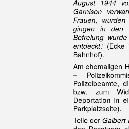
August 1944 vo
Garnison verwan
Frauen, wurden h
gingen in den 
Befreiung wurde
.“ (Ecke
entdeckt
Bahnhof).
Am ehemaligen H
– Polizeikomm
Polizeibeamte, d
bzw. zum Wide
Deportation in 
Parkplatzseite).
Teile der
Galbert
den Besatzern a