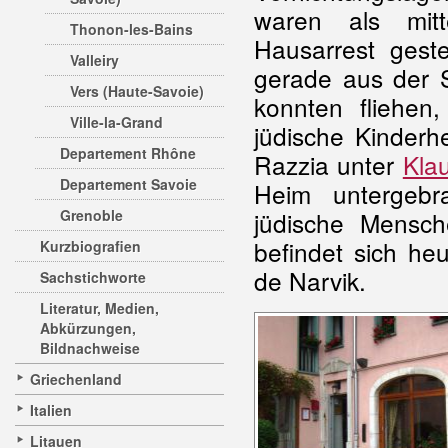
waren als mitt
Thonon-les-Bains
Hausarrest gest
Valleiry
gerade aus der 
Vers (Haute-Savoie)
konnten fliehen
Ville-la-Grand
jüdische Kinderh
Departement Rhône
Razzia unter
Kla
Departement Savoie
Heim untergebr
Grenoble
jüdische Mensch
befindet sich he
Kurzbiografien
de Narvik.
Sachstichworte
Literatur, Medien,
Abkürzungen,
Bildnachweise
Griechenland
Italien
Litauen