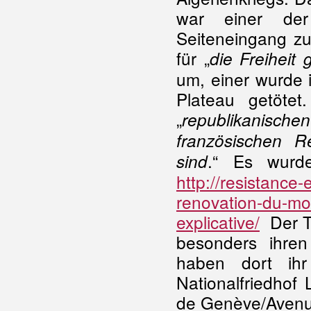
war einer der
Seiteneingang zu
für „
die Freiheit 
um, einer wurde 
Plateau getöte
„
republikanis
französischen R
.“ Es wurd
sind
http://resistance
renovation-du-mo
explicative/
Der Te
besonders ihren
haben dort ih
Nationalfriedhof 
de Genève/Avenu