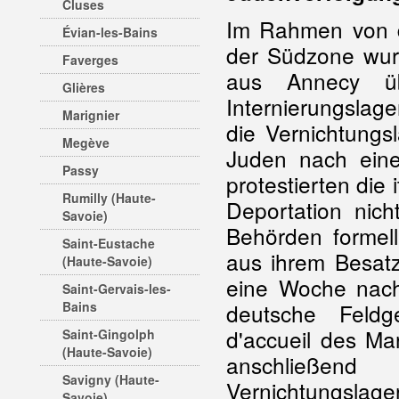
Cluses
Im Rahmen von
Évian-les-Bains
der Südzone wu
Faverges
aus Annecy 
Glières
Internierungslag
Marignier
die Vernichtungs
Megève
Juden nach eine
Passy
protestierten die 
Rumilly (Haute-
Deportation nich
Savoie)
Behörden formel
Saint-Eustache
aus ihrem Besat
(Haute-Savoie)
eine Woche nac
Saint-Gervais-les-
Bains
deutsche Feldg
d'accueil des Ma
Saint-Gingolph
(Haute-Savoie)
anschließend
Savigny (Haute-
Vernichtungslage
Savoie)