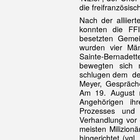
die freifranzösis
Nach der alliier
konnten die FF
besetzten Gemei
wurden vier Mä
Sainte-Bernad
bewegten sich 
schlugen dem d
Meyer, Gespräche
Am 19. August m
Angehörigen ih
Prozesses und 
Verhandlung vor 
meisten Milizion
hingerichtet (vgl.