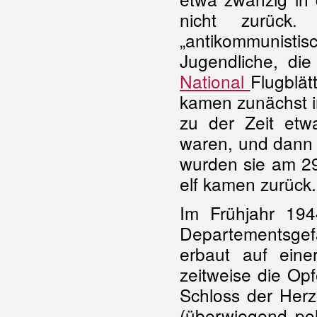
nicht zurück
„antikommunis
Jugendliche, di
National
Flugblät
kamen zunächst i
zu der Zeit etwa
waren, und dann 
wurden sie am 29
elf kamen zurück
Im Frühjahr 19
Departementsgefän
erbaut auf eine
zeitweise die Op
Schloss der Herz
(überwiegend pol