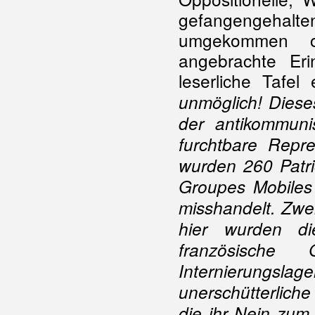
gefangengehalte
umgekommen 
angebrachte Eri
leserliche Tafe
unmöglich!
Diese
der antikommunis
furchtbare Repr
wurden 260 Patriot
Groupes Mobiles
misshandelt. Zwe
hier wurden d
französische 
Internierungslag
unerschütterliche
die ihr Nein zum 