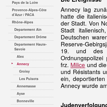
Pays de la Loire
Annecy lag zunä
Provence-Alpes-Côte
hatte die italien
d’Azur / PACA
der Stadt. Von N
Rhône-Alpes
Stadt italienis
Departement Ain
Deutschen ware
Departement Drôme
Reserve-Gebirgsj
Departement Haute-
Savoie
19. und des 2
Ordnungspolizei
Alex
frz.
Milice
und die
Annecy
und Résistants un
Groisy
ein, deportierte
Les Puisots
Annecy wurde am
Annemasse
Ayse
Bonneville
Judenverfolgun