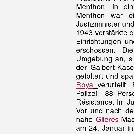
Menthon, in e
Menthon war e
Justizminister un
1943 verstärkte d
Einrichtungen un
erschossen. Die
Umgebung an, sie
der Galbert-Kas
gefoltert und spät
Roya
verurteilt
Polizei 188 Per
Résistance. Im Ju
Vor und nach de
nahe
Glières
-Maq
am 24. Januar in