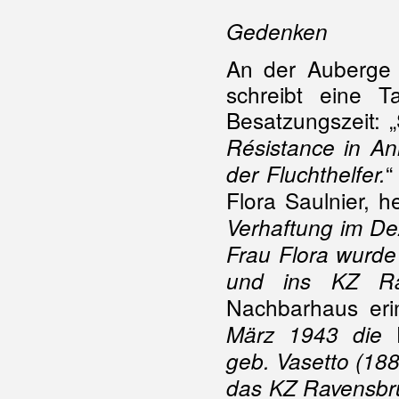
Gedenken
An der Auberge
schreibt eine T
Besatzungszeit: 
Résistance in An
“
der Fluchthelfer.
Flora Saulnier, h
Verhaftung im De
Frau Flora wurde
und ins KZ Rav
Nachbarhaus erin
März 1943 die W
geb. Vasetto (188
das KZ Ravensbrü