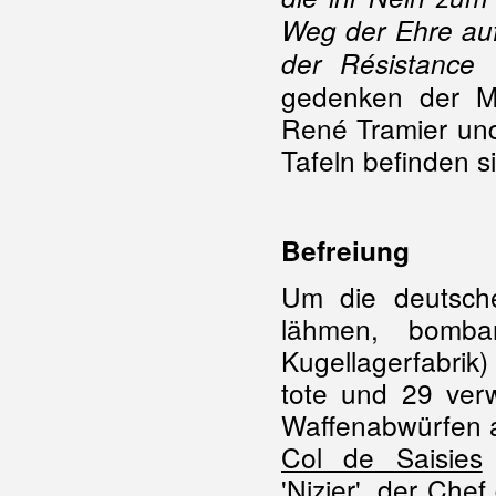
Weg der Ehre auf
der Résistance 
gedenken der Mo
René Tramier und
Tafeln befinden 
Befreiung
Um die deutsch
lähmen, bombar
Kugellagerfabrik
tote und 29 verw
Waffenabwürfen a
Col de Saisies
'Nizier', der Ch