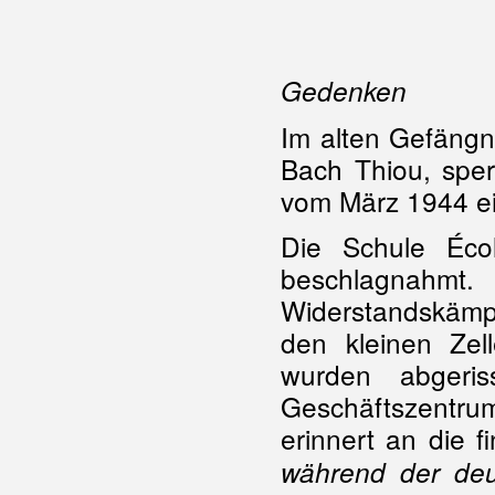
Gedenken
Im alten Gefängnis
Bach Thiou, sper
vom März 1944 ei
Die Schule Éco
beschlagnah
Widerstandskämp
den kleinen Zel
wurden abger
Geschäftszentru
erinnert an die f
während der de