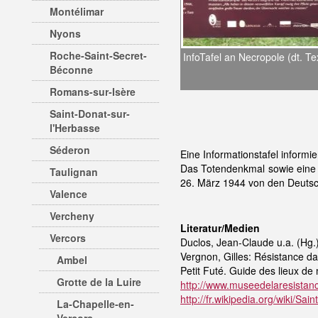
Montélimar
Nyons
Roche-Saint-Secret-
InfoTafel an Necropole (dt. Te
Béconne
Romans-sur-Isère
Saint-Donat-sur-
l'Herbasse
Séderon
Eine Informationstafel informi
Das Totendenkmal sowie eine 
Taulignan
26. März 1944 von den Deutsch
Valence
Vercheny
Literatur/Medien
Vercors
Duclos, Jean-Claude u.a. (Hg.)
Vergnon, Gilles: Résistance da
Ambel
Petit Futé. Guide des lieux de
Grotte de la Luire
http://www.museedelaresista
http://fr.wikipedia.org/wiki/Sa
La-Chapelle-en-