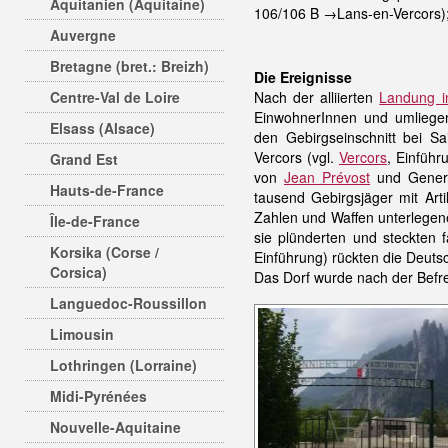
Aquitanien (Aquitaine)
106/106 B →Lans-en-Vercors); d
Auvergne
Bretagne (bret.: Breizh)
Die Ereignisse
Centre-Val de Loire
Nach der alliierten
Landung i
EinwohnerInnen und umliege
Elsass (Alsace)
den Gebirgseinschnitt bei S
Vercors (vgl.
Vercors
, Einführ
Grand Est
von
Jean Prévost
und Genera
Hauts-de-France
tausend Gebirgsjäger mit Ar
Zahlen und Waffen unterlegen
Île-de-France
sie plünderten und steckten 
Korsika (Corse /
Einführung) rückten die Deutsc
Corsica)
Das Dorf wurde nach der Befre
Languedoc-Roussillon
Limousin
Lothringen (Lorraine)
Midi-Pyrénées
Nouvelle-Aquitaine