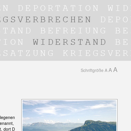
A
A
Schriftgröße
A
legenen
genannt,
, dort D