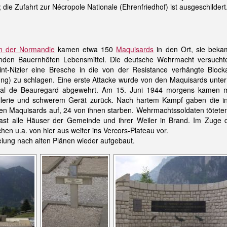
ie Zufahrt zur Nécropole Nationale (Ehrenfriedhof) ist ausgeschildert
n der Normandie
kamen etwa 150
Maquisards
in den Ort, sie bek
nden Bauernhöfen Lebensmittel. Die deutsche Wehrmacht versucht
aint-Nizier eine Bresche in die von der Resistance verhängte Bloc
ung) zu schlagen. Eine erste Attacke wurde von den Maquisards unter
l de Beauregard abgewehrt. Am 15. Juni 1944 morgens kamen m
tillerie und schwerem Gerät zurück. Nach hartem Kampf gaben die i
en Maquisards auf, 24 von ihnen starben. Wehrmachtssoldaten töteten
fast alle Häuser der Gemeinde und ihrer Weiler in Brand. Im Zuge d
hen u.a. von hier aus weiter ins Vercors-Plateau vor.
iung nach alten Plänen wieder aufgebaut.