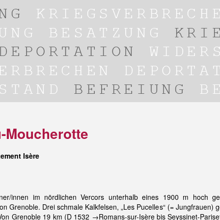
u-Moucherotte
ement Isère
r/innen im nördlichen Vercors unterhalb eines 1900 m hoch ge
von Grenoble. Drei schmale Kalkfelsen, „Les Pucelles“ (= Jungfrauen) 
 Von Grenoble 19 km (D 1532 →Romans-sur-Isère bis Seyssinet-Pariset