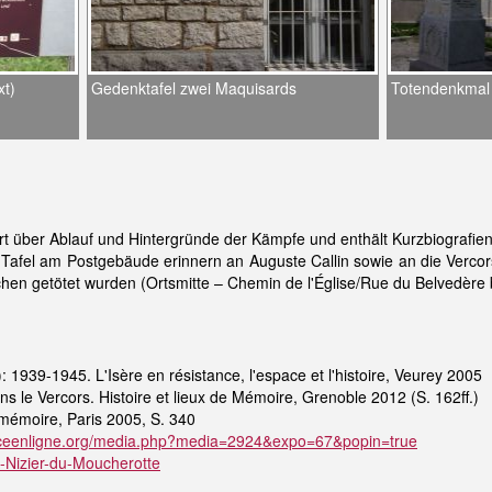
xt)
Gedenktafel zwei Maquisards
Totendenkmal
ert über Ablauf und Hintergründe der Kämpfe und enthält Kurzbiografie
Tafel am Postgebäude erinnern an Auguste Callin sowie an die Vercor
en getötet wurden (Ortsmitte – Chemin de l'Église/Rue du Belvedère b
: 1939-1945. L'Isère en résistance, l'espace et l'histoire, Veurey 2005
ns le Vercors. Histoire et lieux de Mémoire, Grenoble 2012 (S. 162ff.)
 mémoire, Paris 2005, S. 340
nceenligne.org/media.php?media=2924&expo=67&popin=true
int-Nizier-du-Moucherotte