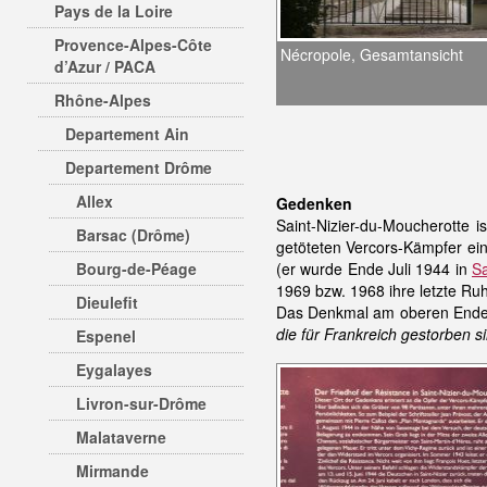
Pays de la Loire
Provence-Alpes-Côte
Nécropole, Gesamtansicht
d’Azur / PACA
Rhône-Alpes
Departement Ain
Departement Drôme
Allex
Gedenken
Saint-Nizier-du-Moucherotte 
Barsac (Drôme)
getöteten Vercors-Kämpfer ein
Bourg-de-Péage
(er wurde Ende Juli 1944 in
S
1969 bzw. 1968 ihre letzte Ruh
Dieulefit
Das Denkmal am oberen Ende d
die für Frankreich gestorben si
Espenel
Eygalayes
Livron-sur-Drôme
Malataverne
Mirmande