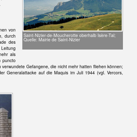
.
amen von
Saint-Nizier-de-Moucherotte oberhalb Isère-Tal;
e, durch
Quelle: Mairie de Saint-Nizier
kade des
 Leitung
ehr als
n puncto
 verwundete Gefangene, die nicht mehr hatten fliehen können;
er Generalattacke auf die Maquis im Juli 1944 (vgl. Vercors,