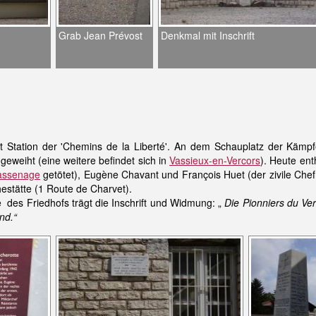
Grab Jean Prévost
Denkmal mit Inschrift
ist Station der 'Chemins de la Liberté'. An dem Schauplatz der Käm
geweiht (eine weitere befindet sich in
Vassieux-en-Vercors
). Heute ent
assenage
getötet), Eugène Chavant und François Huet (der zivile Chef 
estätte (1 Route de Charvet).
es Friedhofs trägt die Inschrift und Widmung: „
Die Pionniers du Ve
nd.“