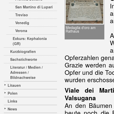
I
San Martino di Lupari
a
Treviso
a
Venedig
Medaglia d'oro am
Verona
Rathaus
A
Exkurs: Kephalonia
W
(GR)
a
Kurzbiografien
Opferzahlen gena
Sachstichworte
Grazie werden au
Literatur / Medien /
Opfer und die To
Adressen /
Bildnachweise
wurden erschosse
Litauen
Viale dei Marti
Polen
Valsugana
Links
An den Bäumen e
News
heute noch die 