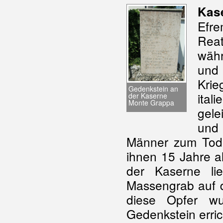
Kas
Efre
Rea
wäh
und 
Kri
Gedenkstein an
itali
der Kaserne
Monte Grappa
gele
und
Männer zum Tode 
ihnen 15 Jahre a
der Kaserne li
Massengrab auf d
diese Opfer w
Gedenkstein erric