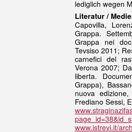
lediglich wegen Mi
Literatur / Medi
Capovilla, Loren
Grappa. Settembr
Grappa nei docum
Tevsiso 2011; Res
carnefici del ra
Verona 2007; Dal
liberta. Docume
Grappa), Bassano
nuova edizione,
Frediano Sessi, Ei
www.straginazifasc
page_id=38&id_s
www.istrevi.it/a