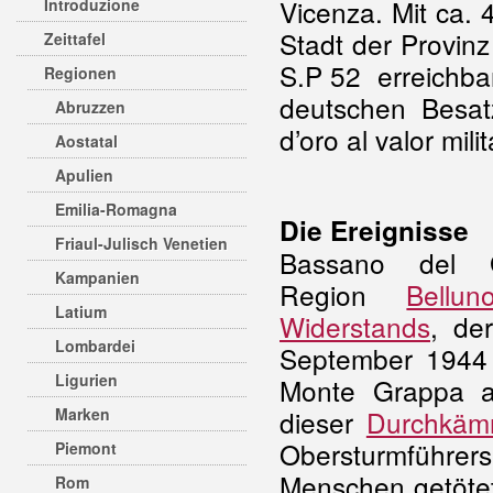
Vicenza. Mit ca. 
Introduzione
Stadt der Provin
Zeittafel
S.P 52 erreichba
Regionen
deutschen Besat
Abruzzen
d’oro al valor mil
Aostatal
Apulien
Emilia-Romagna
Die Ereignisse
Friaul-Julisch Venetien
Bassano del
Kampanien
Region
Bellun
Latium
Widerstands
, de
Lombardei
September 1944 
Ligurien
Monte Grappa a
Marken
dieser
Durchkäm
Obersturmführ
Piemont
Menschen getöte
Rom