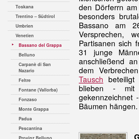
den Dörferrn am
Toskana
besonders brutal
Trentino – Südtirol
Bassano am 26
Umbrien
Versprechen, w
Venetien
Partisanen sich fr
Bassano del Grappa
31 junge Männe
Belluno
anschließend a
Carpanè di San
dem Verbrechen 
Nazario
Tausch
beteiligt
Feltre
blieben - mit
Fontane (Vallorba)
gekennzeichnet 
Fonzaso
Bäumen hängen
Monte Grappa
Padua
Pescantina
G
Provinz Belluno