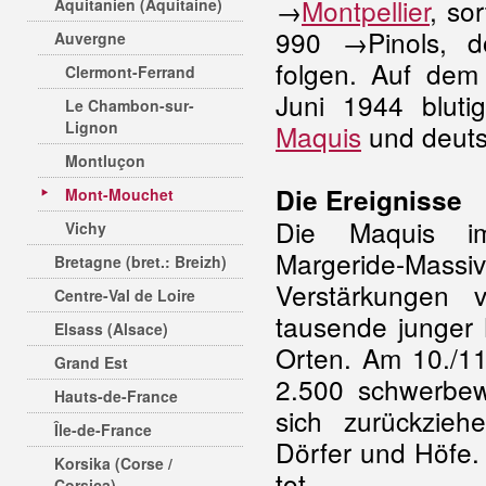
→
Montpellier
, so
Aquitanien (Aquitaine)
990 →Pinols, d
Auvergne
folgen. Auf dem
Clermont-Ferrand
Juni 1944 blut
Le Chambon-sur-
Lignon
Maquis
und deuts
Montluçon
Die Ereignisse
Mont-Mouchet
Die Maquis im
Vichy
Margeride-Mas
Bretagne (bret.: Breizh)
Verstärkungen 
Centre-Val de Loire
tausende junger
Elsass (Alsace)
Orten. Am 10./1
Grand Est
2.500 schwerbe
Hauts-de-France
sich zurückzie
Île-de-France
Dörfer und Höfe. 
Korsika (Corse /
tot.
Corsica)