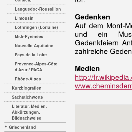
Languedoc-Roussillon
Gedenken
Limousin
Auf dem Mont-Mo
Lothringen (Lorraine)
und ein Museu
Midi-Pyrénées
Gedenkfeiern Anf
Nouvelle-Aquitaine
zahlreiche Geden
Pays de la Loire
Provence-Alpes-Côte
Medien
d’Azur / PACA
http://fr.wikiped
Rhône-Alpes
www.cheminsdeme
Kurzbiografien
Sachstichworte
Literatur, Medien,
Abkürzungen,
Bildnachweise
Griechenland