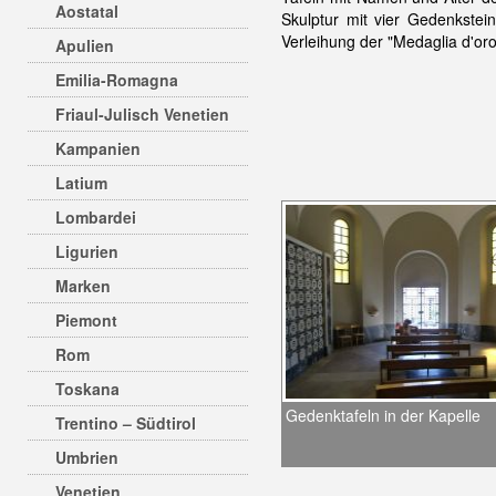
Aostatal
Skulptur mit vier Gedenkstei
Verleihung der "Medaglia d'oro
Apulien
Emilia-Romagna
Friaul-Julisch Venetien
Kampanien
Latium
Lombardei
Ligurien
Marken
Piemont
Rom
Toskana
Gedenktafeln in der Kapelle
Trentino – Südtirol
Umbrien
Venetien