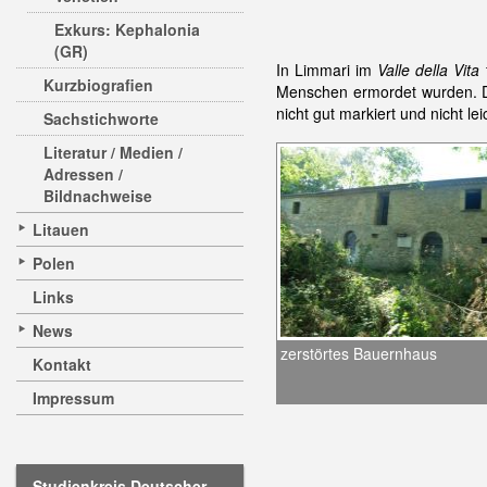
Exkurs: Kephalonia
(GR)
In Limmari im
Valle della Vita
Kurzbiografien
Menschen ermordet wurden. De
nicht gut markiert und nicht le
Sachstichworte
Literatur / Medien /
Adressen /
Bildnachweise
Litauen
Polen
Links
News
zerstörtes Bauernhaus
Kontakt
Impressum
Studienkreis Deutscher