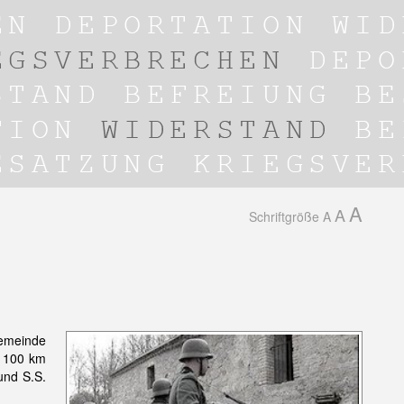
A
A
Schriftgröße
A
gemeinde
. 100 km
und S.S.