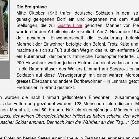
D
ie Ereignisse
Mitte Oktober 1943 trafen deutsche Soldaten in dem str
günstig gelegenen Dorf ein und begannen mit dem Aus
Stellungen, die zur
Gustav-Linie
gehörten. Männer von Piet
wurden für den Arbeitseinsatz rekrutiert. Am 7. November 19
der gesamten Einwohnerschaft die Evakuierung befohl
Mehrheit der Einwohner befolgte den Befehl. Trotz Kälte un
machte sie
sich zu Fuß auf den Weg in das 40 km entfernte 
ein Fußmarsch, der bereits zahlreiche Todesop
fer forderte.
200 Einwohner wollten jedoch Pietransieri nicht verlassen un
in die
Bauernhäuser des Weilers Limmari am Sangro-Ufer a
Soldaten auf diese „Verweigerung“ mit einer wahren Mordo
greises Ehepaar und andere Dorfbewohner – in Limmari getöt
Pietransieri in Brand gesteckt.
ch
wurden die nach Limmari geflüchteten Einwohner zusammeng
us der Entfernung gezündet
wurden. 128 Menschen fielen diesem
M
einen Monat alt, und 50 Frauen. Nur ein siebenjähriges Mädchen, d
Exzess, der keinen
Oberbefehlshaber irritiert zu haben scheint, den kei
eutscher Soldat erinnert. Dennoch kam die Wahrheit an den Tag…
“ (Sc
r Opfer an beiden Seiten einer Kapelle in Pietransieri erinnern an da