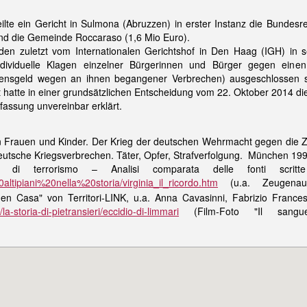
lte ein Gericht in Sulmona (Abruzzen) in erster Instanz die Bundes
nd die Gemeinde Roccaraso (1,6 Mio Euro).
 den zuletzt vom Internationalen Gerichtshof in Den Haag (IGH) in 
dividuelle Klagen einzelner Bürgerinnen und Bürger gegen einen
nsgeld wegen an ihnen begangener Verbrechen) ausgeschlossen sin
ht hatte in einer grundsätzlichen Entscheidung vom 22. Oktober 2014 
erfassung unvereinbar erklärt.
n Frauen und Kinder. Der Krieg der deutschen Wehrmacht gegen die Zi
utsche Kriegsverbrechen. Täter, Opfer, Strafverfolgung. München 1996, S
one di terrorismo – Analisi comparata delle fonti scrit
0altipiani%20nella%20storia/virginia_il_ricordo.htm
(u.a. Zeugenaus
n Casa" von Territori-LINK, u.a. Anna Cavasinni, Fabrizio Frances
a-storia-di-pietransieri/eccidio-di-limmari
(Film-Foto "Il san