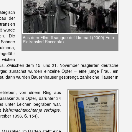
ategisch
bau der
ransieri
43 wurde
en. Die
Aus dem Film: Il sangue dei Limmari (2009) Foto:
Pietransieri Racconta)
d Schnee
Sulmona,
U
ngefähr
d wichen
us. Zwischen dem 15. und 21. November reagierten deutsche
rgie: zunächst wurden einzelne Opfer – eine junge Frau, ein
et, dann wurden Bauernhäuser gesprengt, zahlreiche Häuser in
etrieben, von einem Ring aus
assaker zum Opfer, darunter 34
as unter Leichen begraben war,
n Wehrmachtsrichter je verfolgte,
hreiber 1996, S. 154).
s Massaker, im Garten steht eine