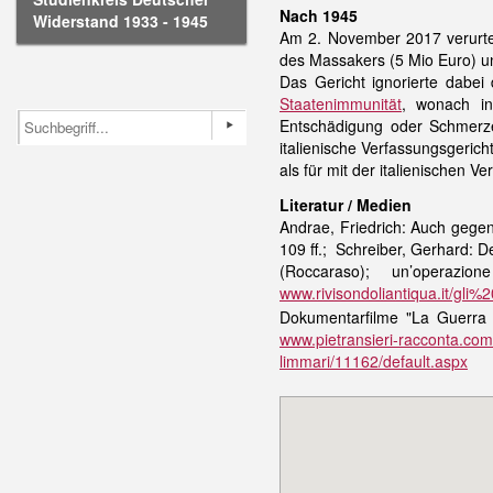
Nach 1945
Widerstand 1933 - 1945
Am 2. November 2017 verurtei
des Massakers (5 Mio Euro) u
Das Gericht ignorierte dabei
Staatenimmunität
, wonach in
Entschädigung oder Schmerze
italienische Verfassungsgeric
als für mit der italienischen V
Literatur / Medien
Andrae, Friedrich: Auch gege
109 ff.; Schreiber, Gerhard: De
(Roccaraso); un’operazi
www.rivisondoliantiqua.it/gli%2
Dokumentarfilme "La Guerra e
www.pietransieri-racconta.com/l
limmari/11162/default.aspx