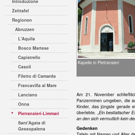
Introduzione
Zeittafel
Regionen
Abruzzen
L'Aquila
Bosco Martese
Capistrello
Kapelle in Pietransieri
Casoli
Filetto di Camarda
Francavilla al Mare
Am 21. November schließli
Lanciano
Panzerminen umgeben, die a
Onna
Kinder, das jüngste gerade 
überlebte. „
Ein bestialischer 
Pietransieri-Limmari
an den sich vermutlich kein d
Sant'Agata di
Gedenken
Gessopalena
Tafeln mit Namen und Alter de