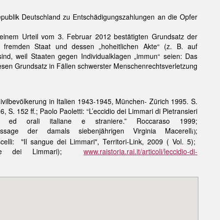
republik Deutschland zu Entschädigungszahlungen an die Opfer
seinem Urteil vom 3. Februar 2012 bestätigten Grundsatz der
 fremden Staat und dessen „hoheitlichen Akte“ (z. B. auf
d, weil Staaten gegen Individualklagen „immun“ seien: Das
diesen Grundsatz in Fällen schwerster Menschenrechtsverletzung
vilbevölkerung in Italien 1943-1945, München- Zürich 1995. S.
. 152 ff.; Paolo Paoletti: “L’eccidio dei Limmari di Pietransieri
te ed orali italiane e straniere.” Roccaraso 1999;
sage der damals siebenjährigen Virginia Macerell
;
i)
celli: "Il sangue dei Limmari",
Territori-Link
, 2009 ( Vol. 5);
gue dei Limmari);
www.raistoria.rai.it/articoli/leccidio-di-