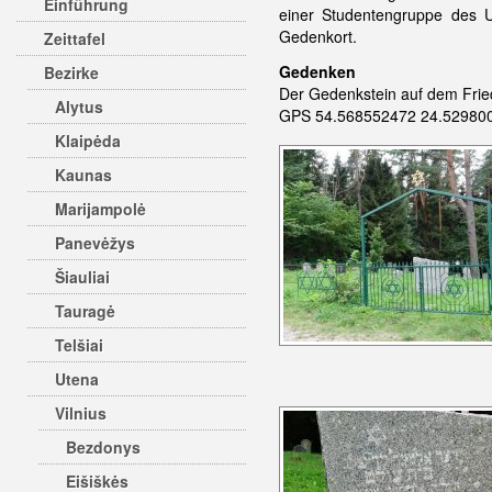
Einführung
einer Studentengruppe des U
Gedenkort.
Zeittafel
Gedenken
Bezirke
Der Gedenkstein auf dem Friedh
Alytus
GPS 54.568552472 24.529800
Klaipėda
Kaunas
Marijampolė
Panevėžys
Šiauliai
Tauragė
Telšiai
Utena
Vilnius
Bezdonys
Eišiškės