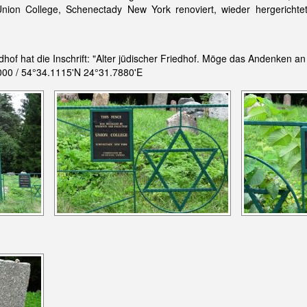
nion College, Schenectady New York renoviert, wieder hergericht
of hat die Inschrift: "Alter jüdischer Friedhof. Möge das Andenken an 
00 / 54°34.1115'N 24°31.7880'E