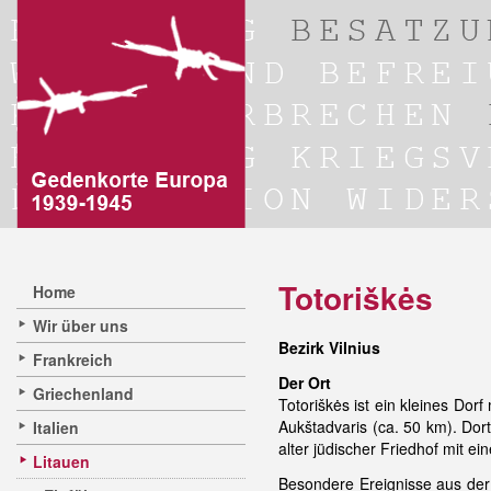
Totoriškės
Home
Wir über uns
Bezirk Vilnius
Frankreich
Der Ort
Griechenland
Totoriškės ist ein kleines Dor
Aukštadvaris (ca. 50 km). Dort
Italien
alter jüdischer Friedhof mit 
Litauen
Besondere Ereignisse aus der 