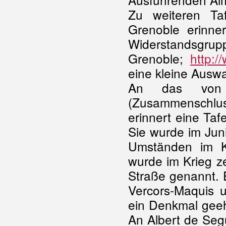
Zu weiteren Taf
Grenoble erinne
Widerstandsgrupp
Grenoble;
http:/
eine kleine Auswa
An das von M
(Zusammenschl
erinnert eine Ta
Sie wurde im Juni
Umständen im K
wurde im Krieg ze
Straße genannt. 
Vercors-Maquis 
ein Denkmal geeh
An Albert de Segu