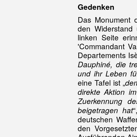
Gedenken
Das Monument du
den Widerstand 
linken Seite eri
'Commandant Vaub
Departements Isè
Dauphiné, die tr
und ihr Leben fü
eine Tafel ist „
dem
direkte Aktion 
Zuerkennung de
“
beigetragen hat
deutschen Waffe
den Vorgesetzt
Ausführenden Aim