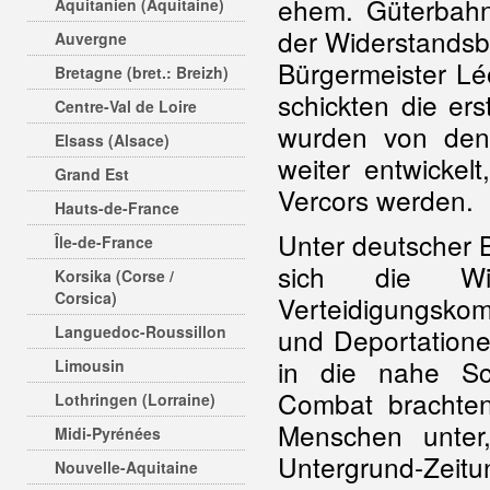
ehem. Güterbahnh
Aquitanien (Aquitaine)
der Widerstand
Auvergne
Bürgermeister Lé
Bretagne (bret.: Breizh)
schickten die er
Centre-Val de Loire
wurden von den
Elsass (Alsace)
weiter entwickel
Grand Est
Vercors werden.
Hauts-de-France
Unter deutscher 
Île-de-France
sich die Wid
Korsika (Corse /
Corsica)
Verteidigungsko
Languedoc-Roussillon
und Deportatione
in die nahe Sch
Limousin
Combat brachten
Lothringen (Lorraine)
Menschen unter,
Midi-Pyrénées
Untergrund-Zei
Nouvelle-Aquitaine