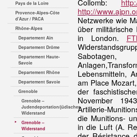
Collomb:
http
Pays de la Loire
http://www.ajpn.o
Provence-Alpes-Côte
Netzwerke wie M
d’Azur / PACA
über militärisc
Rhône-Alpes
in London.
FT
Departement Ain
Widerstandsgrup
Departement Drôme
Sabotagen,
Departement Haute-
Anlagen,Transfor
Savoie
Lebensmitteln, A
Departement Rhône
am Place Mozart,
Departement Savoie
der faschistisc
Grenoble
November 1943
Grenoble –
Judendeportation/jüdischer
Artillerie-Muni
Widerstand
die Munitions- u
Grenoble –
in die Luft (A. R
Widerstand
der Résistance 