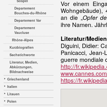
Sospel
Vor einem Einga
Departement
Wohngebäude), 42
Bouches-du-Rhône
an die „
Opfer de
Departement Var
ihre Namen. Jährl
Departement
Vaucluse
Literatur/Medien
Rhône-Alpes
Diguini, Didier:
Kurzbiografien
Panicacci, Jean-
Sachstichworte
guerre mondiale 
Literatur, Medien,
http://fr.wikipe
Abkürzungen,
www.cannes.com/
Bildnachweise
https://fr.wikiped
Griechenland
Italien
Litauen
Polen