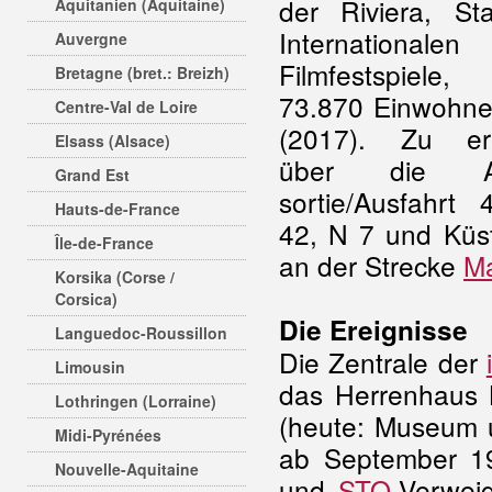
der Riviera, St
Aquitanien (Aquitaine)
Internationalen
Auvergne
Filmfestspiele
Bretagne (bret.: Breizh)
73.870 Einwohne
Centre-Val de Loire
(2017). Zu err
Elsass (Alsace)
über die 
Grand Est
sortie/Ausfahrt
Hauts-de-France
42, N 7 und Küs
Île-de-France
an der Strecke
Ma
Korsika (Corse /
Corsica)
Die Ereignisse
Languedoc-Roussillon
Die Zentrale der
Limousin
das Herrenhaus L
Lothringen (Lorraine)
(heute: Museum u
Midi-Pyrénées
ab September 19
Nouvelle-Aquitaine
und
STO
-Verweig