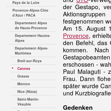
Pays de la Loire
der Gestapo, ver
Provence-Alpes-Côte
Aktionsgruppe
d’Azur / PACA
festgenommen w
Departement Alpes
Am 15. August 
de Haute-Provence
Provence
, erhiel
Departement Hautes-
Alpes
den Befehl, da
kommen. Nach 
Departement Alpes-
Maritimes
Gestapobeamten
Breil-sur-Roya
erschossen - wah
Cannes
Paul Malaguti - 
Grasse
Frau. Dann flohe
Menton
später wurde Can
und Kurzbiografi
Nice (Nizza)
Saint-Martin-
Vésubie
Gedenken