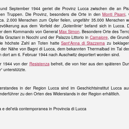
 und September 1944 geriet die Provinz Lucca zwischen die an Pi
chen Truppen. Die Provinz, besonders die Orte in den
Monti Pisani
,
 ca. 2.000 Menschen zum Opfer fielen, ungefähr 35.000 Menschen 
ölkerung aus dem Vorfeld der „Gotenlinie“ befand sich in Lucca. Di
unter dem Kommando von General
Max Simon
. Besondere Orte des Terro
lla Graziani in Nocchi und der Palazzo Littorio in
Camaiore
, die Grund
Die höchste Zahl an Toten hatte
Sant'Anna di Stazzema
zu beklagen
 der Nähe von Bagni di Lucca, dem bekannten Thermalbad im Tal des 
on dort am 6. Februar 1944 nach Auschwitz deportiert worden sind.
r 1944 von der
Resistenza
befreit, die von hier aus den späteren Du
e“ unterstützte.
rstandes in der Region Lucca sind im Geschichtsinstitut Lucca aus
Wanderführer zu den Orten des Widerstands in der Region erhältlich.
za e del'età contemporanea in Provincia di Lucca