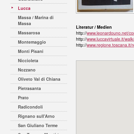
Lucca
Massa / Marina di
Massa
Literatur / Medien
Massarosa
http://
www.leonardouno.net/com
http://
www.luccavirtuale.it/wal
Montemaggio
http://
www.regione.toscana.i
Monti Pisani
Niccioleta
Nozzano
Oliveto Val di Chiana
Pietrasanta
Prato
Radicondoli
Rignano sull'Arno
San Giuliano Terme