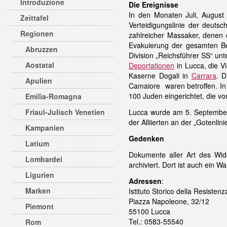
Introduzione
Die Ereignisse
In den Monaten Juli, August
Zeittafel
Verteidigungslinie der deuts
Regionen
zahlreicher Massaker, denen
Evakuierung der gesamten Bev
Abruzzen
Division „Reichsführer SS“ 
Aostatal
Deportationen
in Lucca, die Vi
Kaserne Dogali in
Carrara
. 
Apulien
Camaiore waren betroffen. In
100 Juden eingerichtet, die v
Emilia-Romagna
Friaul-Julisch Venetien
Lucca wurde am 5. Septembe
der Alliierten an der „Gotenlini
Kampanien
Gedenken
Latium
Dokumente aller Art des Wide
Lombardei
archiviert. Dort ist auch ein 
Ligurien
Adressen
:
Marken
Istituto Storico della Resisten
Piazza Napoleone, 32/12
Piemont
55100 Lucca
Tel.: 0583-55540
Rom