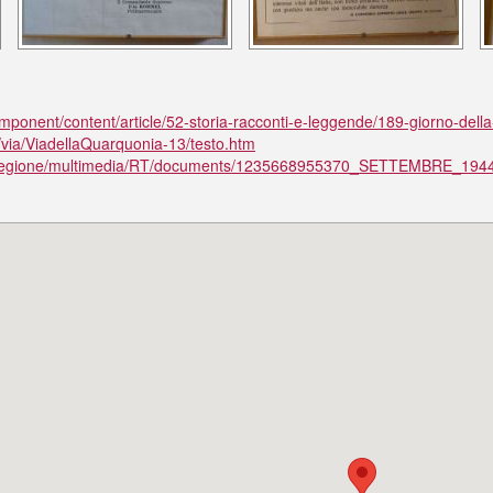
ponent/content/article/52-storia-racconti-e-leggende/189-giorno-dell
k/via/ViadellaQuarquonia-13/testo.htm
t/regione/multimedia/RT/documents/1235668955370_SETTEMBRE_1944