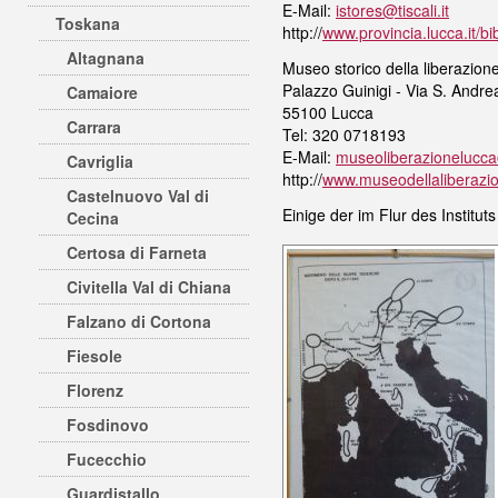
E-Mail:
istores@tiscali.it
Toskana
http://
www.provincia.lucca.it/b
Altagnana
Museo storico della liberazion
Palazzo Guinigi - Via S. Andre
Camaiore
55100 Lucca
Carrara
Tel: 320 0718193
E-Mail:
museoliberazionelucc
Cavriglia
http://
www.museodellaliberazio
Castelnuovo Val di
Einige der im Flur des Instit
Cecina
Certosa di Farneta
Civitella Val di Chiana
Falzano di Cortona
Fiesole
Florenz
Fosdinovo
Fucecchio
Guardistallo