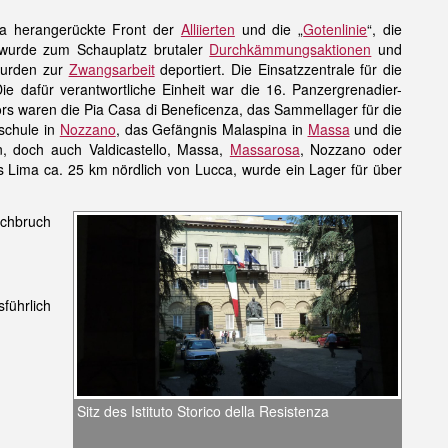
sa herangerückte Front der
Alliierten
und die „
Gotenlinie
“, die
 wurde zum Schauplatz brutaler
Durchkämmungsaktionen
und
wurden zur
Zwangsarbeit
deportiert. Die Einsatzzentrale für die
e dafür verantwortliche Einheit war die 16. Panzergrenadier-
rs waren die Pia Casa di Beneficenza, das Sammellager für die
schule in
Nozzano
, das Gefängnis Malaspina in
Massa
und die
, doch auch Valdicastello, Massa,
Massarosa
, Nozzano oder
Lima ca. 25 km nördlich von Lucca, wurde ein Lager für über
rchbruch
führlich
Sitz des Istituto Storico della Resistenza