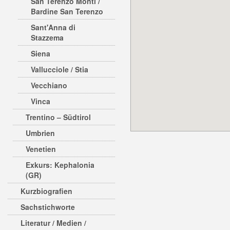
San Terenzo Monti /
Bardine San Terenzo
Sant'Anna di
Stazzema
Siena
Vallucciole / Stia
Vecchiano
Vinca
Trentino – Südtirol
Umbrien
Venetien
Exkurs: Kephalonia
(GR)
Kurzbiografien
Sachstichworte
Literatur / Medien /