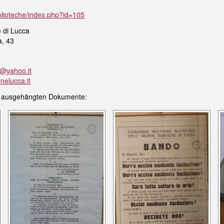
iblioteche/index.php?id=105
e di Lucca
a, 43
a@yahoo.it
nelucca.it
uts ausgehängten Dokumente: