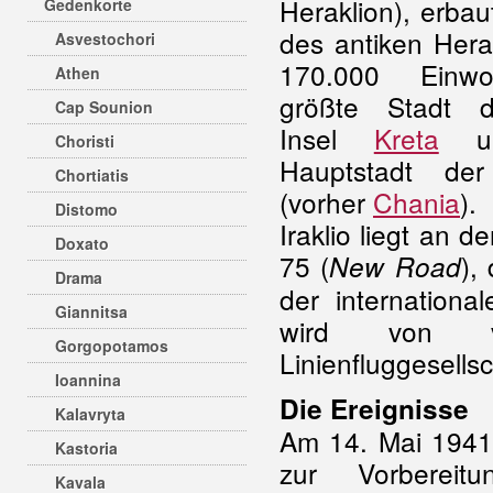
Heraklion), erba
Gedenkorte
des antiken Herak
Asvestochori
170.000 Einwo
Athen
größte Stadt
Cap Sounion
Insel
Kreta
un
Choristi
Hauptstadt de
Chortiatis
(vorher
Chania
).
Distomo
Iraklio liegt an d
Doxato
75 (
),
New Road
Drama
der internationa
Giannitsa
wird von vi
Gorgopotamos
Linienfluggesells
Ioannina
Die Ereignisse
Kalavryta
Am 14. Mai 1941
Kastoria
zur Vorbereit
Kavala