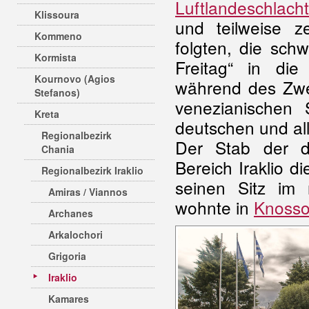
Luftlandeschlac
Klissoura
und teilweise z
Kommeno
folgten, die sch
Kormista
Freitag“ in die
Kournovo (Agios
während des Zwei
Stefanos)
venezianischen 
Kreta
deutschen und al
Regionalbezirk
Der Stab der d
Chania
Bereich Iraklio d
Regionalbezirk Iraklio
seinen Sitz i
Amiras / Viannos
wohnte in
Knoss
Archanes
Arkalochori
Grigoria
Iraklio
Kamares