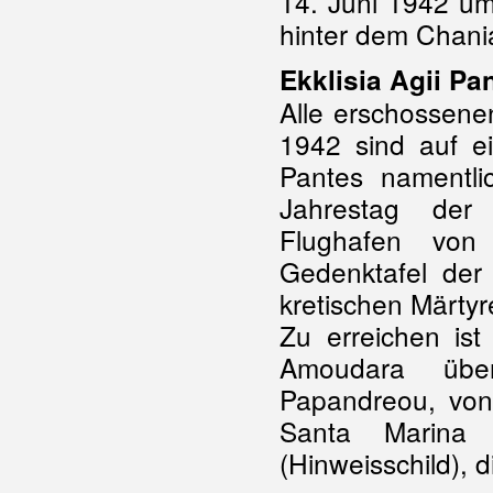
14. Juni 1942 um
hinter dem Chani
Ekklisia Agii Pa
Alle erschossene
1942 sind auf ei
Pantes namentli
Jahrestag der
Flughafen von
Gedenktafel der 
kretischen Märtyr
Zu erreichen ist
Amoudara übe
Papandreou, vo
Santa Marina 
(Hinweisschild), d