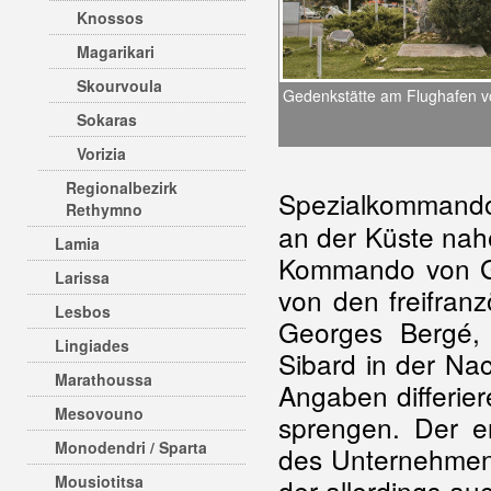
Knossos
Magarikari
Skourvoula
Gedenkstätte am Flughafen vo
Sokaras
Vorizia
Regionalbezirk
Spezialkommando
Rethymno
an der Küste nah
Lamia
Kommando von Ge
Larissa
von den freifran
Lesbos
Georges Bergé,
Lingiades
Sibard in der Na
Marathoussa
Angaben differier
Mesovouno
sprengen. Der er
Monodendri / Sparta
des Unternehmens
Mousiotitsa
der allerdings a