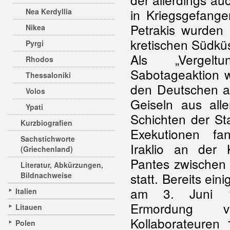
in Kriegsgefange
Nea Kerdyllia
Petrakis wurden
Nikea
kretischen Südkü
Pyrgi
Als „Vergelt
Rhodos
Sabotageaktion w
Thessaloniki
den Deutschen a
Volos
Geiseln aus alle
Ypati
Schichten der St
Kurzbiografien
Exekutionen fa
Sachstichworte
Iraklio an der K
(Griechenland)
Pantes zwischen
Literatur, Abkürzungen,
statt. Bereits ei
Bildnachweise
am 3. Juni 
Italien
Ermordung vo
Litauen
Kollaborateuren 
Polen