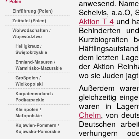
anwesend. Namensl
Polen
Schelvis, a.a.O, 
Einführung (Polen)
Aktion T 4
und ha
Zeittafel (Polen)
Behinderten un
Woiwodschaften /
Województwo
Kurzbiografien 
Häftlingsaufstan
Heiligkreuz /
Swiętokrzyskie
dem letzten Lager
Ermland-Masuren /
der Aktion Reinh
Warmińsko-Mazurskie
wo sie Juden jag
Großpolen /
Wielkopolski
Außerdem waren
Karpatenvorland /
gleichzeitig einge
Podkarpackie
waren in Lagern
Kleinpolen /
Chelm
, von deut
Małopolskie
Deutschen arbei
Kujawien-Pommern /
verhungern o
Kujawsko-Pomorskie