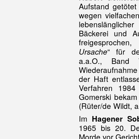
Aufstand getötet
wegen vielfache
lebenslänglicher
Bäckerei und A
freigesprochen,
“ für d
Ursache
a.a.O., Band 
Wiederaufnahme d
der Haft entlass
Verfahren 1984 
Gomerski bekam 
(Rüter/de Wildt, 
Im
Hagener Sob
1965 bis 20. D
Morde vor Gerich