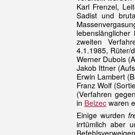
Karl Frenzel, Lei
Sadist und brut
Massenvergas
lebenslänglicher
zweiten Verfahr
4.1.1985, Rüter/d
Werner Dubois (A
Jakob Ittner (Aufs
Erwin Lambert (B
Franz Wolf (Sort
(Verfahren gegen
in
Belzec
waren ei
Einige wurden
f
irrtümlich aber
Befehlsverweiger