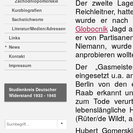
Der zweite Lag
Zachodniopomorskie
Reichleitner, ha
Kurzbiografien
wurde er nach 
Sachstichworte
Globocnik
Jagd a
Literatur/Medien/Adressen
er von Partisane
Links
Niemann, wurde 
News
anprobieren wollte
Kontakt
Der „Gasmeist
Impressum
eingesetzt u.a. a
Berlin von den 
Studienkreis Deutscher
Raab erkannt u
Widerstand 1933 - 1945
zum Tode verurt
lebenslängliche 
(Rüter/de Wildt, a
Hubert Gomerski 