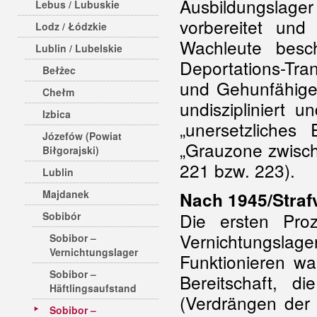
Ausbildungslager
Lebus / Lubuskie
vorbereitet und
Lodz / Łódzkie
Wachleute besc
Lublin / Lubelskie
Deportations-Tr
Bełżec
und Gehunfähigen,
Chełm
undiszipliniert 
Izbica
„unersetzliches
Józefów (Powiat
„Grauzone zwische
Biłgorajski)
221 bzw. 223).
Lublin
Majdanek
Nach 1945/Straf
Die ersten Pro
Sobibór
Vernichtungsl
Sobibor –
Vernichtungslager
Funktionieren w
Sobibor –
Bereitschaft, d
Häftlingsaufstand
(Verdrängen der 
Sobibor –