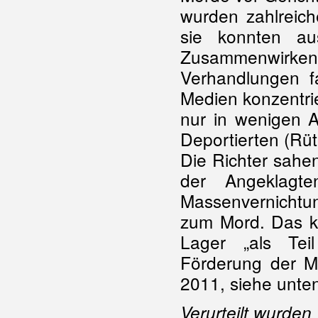
wurden zahlreich
sie konnten au
Zusammenwirken 
Verhandlungen fa
Medien konzentri
nur in wenigen A
Deportierten (Rüt
Die Richter sahen
der Angeklagte
Massenvernichtun
zum Mord. Das k
Lager „als Tei
Förderung der Mo
2011, siehe unten
Verurteilt wurden