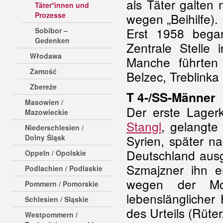
als Täter galten 
Täter*innen und
Prozesse
wegen „Beihilfe).
Erst 1958 began
Sobibor –
Gedenken
Zentrale Stelle 
Włodawa
Manche führten
Zamość
Belzec, Treblinka
Zbereże
T 4-/SS-Männer
Masowien /
Der erste Lage
Mazowieckie
Stangl
, gelangte
Niederschlesien /
Syrien, später n
Dolny Śląsk
Deutschland ausg
Oppeln / Opolskie
Szmajzner ihn e
Podlachien / Podlaskie
wegen der Mor
Pommern / Pomorskie
lebenslänglicher 
Schlesien / Sląskie
des Urteils (Rüte
Westpommern /