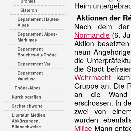
Brômes
Heim untergebrach
Sisteron
Aktionen der R
Departement Hautes-
Nach dem der 
Alpes
Normandie
(6. Ju
Departement Alpes-
Maritimes
Aktion besetzten
Departement
neun Angehörig
Bouches-du-Rhône
die Unterpräfektu
Departement Var
die Stadt befreie
Departement
Wehrmacht
kam a
Vaucluse
Gruppe an. Die R
Rhône-Alpes
an die Wand d
Kurzbiografien
erschossen. In 
Sachstichworte
zwei von einem
Literatur, Medien,
wurden ebenfal
Abkürzungen,
Milice
-Mann entd
Bildnachweise