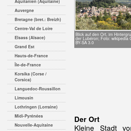
Aquitanien (Aquitaine)
Auvergne
Bretagne (bret.: Breizh)
Centre-Val de Loire
Blick auf den Ort, im Hintergr
Elsass (Alsace)
der Lubéron; Foto: wikipedia
BY-SA 3.0
Grand Est
Hauts-de-France
Île-de-France
Korsika (Corse /
Corsica)
Languedoc-Roussillon
Limousin
Lothringen (Lorraine)
Midi-Pyrénées
Der Ort
Nouvelle-Aquitaine
Kleine Stadt v