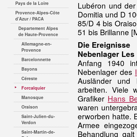
Pays de la Loire
Lubéron und der
Domitia und D 10
Provence-Alpes-Côte
d’Azur / PACA
85/D 4 bis Orais
Departement Alpes
51 bis Brillanne [
de Haute-Provence
Die Ereignisse
Allemagne-en-
Provence
Nebenlager Les 
Barcelonnette
Anfang 1940 int
Bayons
Nebenlager des
Céreste
Ausländer und l
arbeiten. Viele 
Forcalquier
Grafiker
Hans Be
Manosque
waren untergebra
Oraison
erworben hatte. 
Saint-Julien-du-
Verdon
Armee eingezog
Behandlung galt 
Saint-Martin-de-