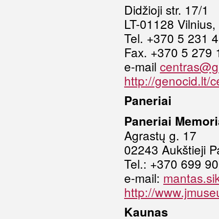
Didžioji str. 17/1
LT-01128 Vilnius,
Tel. +370 5 231 
Fax. +370 5 279
e-mail
centras@ge
http://genocid.lt/
Paneriai
Paneriai Memor
Agrastų g. 17
02243
Aukštieji
P
Tel.: +370 699 9
e-mail:
mantas.si
http://www.jmuse
Kaunas