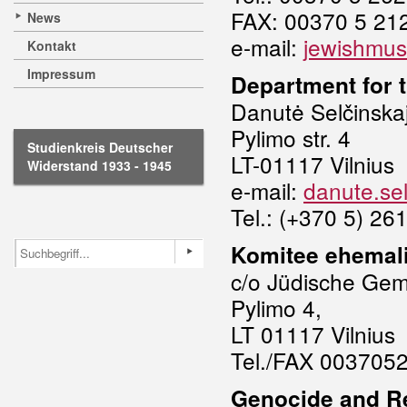
FAX: 00370 5 21
News
e-mail:
jewishmu
Kontakt
Impressum
Department for
Danutė Selčinska
Pylimo str. 4
Studienkreis Deutscher
LT-01117 Vilnius
Widerstand 1933 - 1945
e-mail:
danute.se
Tel.: (+370 5) 26
Komitee ehemali
c/o Jüdische Ge
Pylimo 4,
LT 01117 Vilnius
Tel./FAX 003705
Genocide and Re