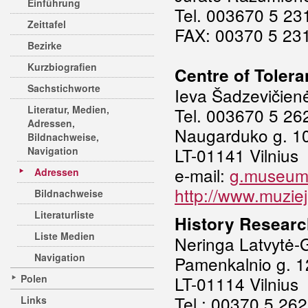
Einführung
Tel. 003670 5 23
Zeittafel
FAX: 00370 5 23
Bezirke
Kurzbiografien
Centre of Toler
Sachstichworte
Ieva Šadzevičien
Literatur, Medien,
Tel. 003670 5 26
Adressen,
Naugarduko g. 1
Bildnachweise,
LT-01141 Vilnius
Navigation
e-mail:
g.museumd
Adressen
http://www.muziej
Bildnachweise
Literaturliste
History Researc
Liste Medien
Neringa Latvytė-G
Navigation
Pamenkalnio g. 1
Polen
LT-01114 Vilnius
Tel.: 00370 5 26
Links