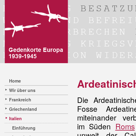
Ardeatinisc
Home
Wir über uns
Die Ardeatinisch
Frankreich
Fosse Ardeatin
Griechenland
miteinander ve
Italien
im Süden
Roms
Einführung
unweit der Cali