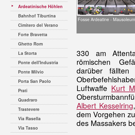
Ardeatinische Höhlen
Bahnhof Tiburtina
Fosse Ardeatine - Mausoleu
Cimitero del Verano
Forte Bravetta
Ghetto Rom
330 am Attenta
La Storta
römischen Gefä
Ponte dell'Industria
darüber fällte
Ponte Milvio
Oberbefehlshab
Porta San Paolo
Luftwaffe
Kurt M
Prati
Obersturmbannf
Quadraro
Albert Kesselring
Trastevere
dem Vorgehen zu;
Via Rasella
des Massakers be
Via Tasso