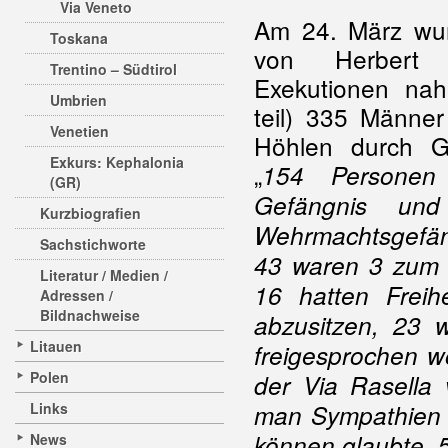
Via Veneto
Am 24. März wur
Toskana
von Herbert
Trentino – Südtirol
Exekutionen n
Umbrien
teil) 335 Männer
Venetien
Höhlen durch Ge
Exkurs: Kephalonia
„
154 Personen
(GR)
Gefängnis un
Kurzbiografien
Wehrmachtsgefä
Sachstichworte
43 waren 3 zum T
Literatur / Medien /
16 hatten Freih
Adressen /
Bildnachweise
abzusitzen, 23 w
Litauen
freigesprochen w
Polen
der Via Rasella 
Links
man Sympathien f
können glaubte. 5
News