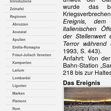
Introduzione
wurde das be
Zeittafel
Kriegsverbrechen 
Regionen
Ereignis, dem
Abruzzen
italienischen Öf
Aostatal
der Stellenwert
Apulien
Terror während 
Emilia-Romagna
1993, S. 443).
Friaul-Julisch Venetien
Anfahrt: Von der
Kampanien
Bahn-Station „San
Latium
218 bis zur Halte
Lombardei
Das Ereignis
Ligurien
Marken
Piemont
Rom