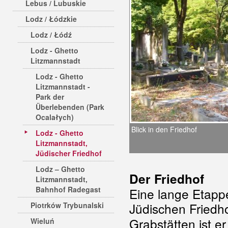
Lebus / Lubuskie
Lodz / Łódzkie
Lodz / Łódź
Lodz - Ghetto
Litzmannstadt
Lodz - Ghetto
Litzmannstadt -
Park der
Überlebenden (Park
Ocalałych)
Blick in den Friedhof
Lodz - Ghetto
Litzmannstadt,
Jüdischer Friedhof
Lodz – Ghetto
Der Friedhof
Litzmannstadt,
Bahnhof Radegast
Eine lange Etapp
Jüdischen Friedho
Piotrków Trybunalski
Grabstätten ist e
Wieluń