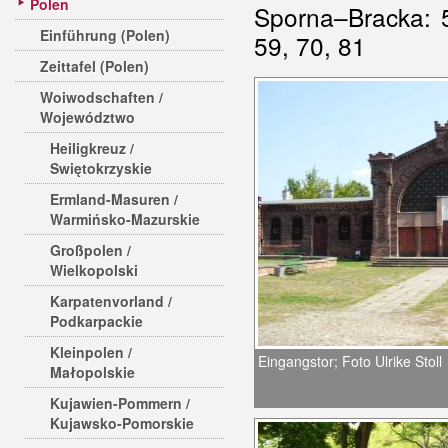
Polen
Sporna–Bracka: 
Einführung (Polen)
59, 70, 81
Zeittafel (Polen)
Woiwodschaften /
Województwo
Heiligkreuz /
Swiętokrzyskie
Ermland-Masuren /
Warmińsko-Mazurskie
Großpolen /
Wielkopolski
Karpatenvorland /
Podkarpackie
Kleinpolen /
Eingangstor; Foto Ulrike Stoll
Małopolskie
Kujawien-Pommern /
Kujawsko-Pomorskie