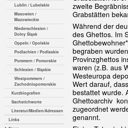
zweite Begräbniss
Lublin / Lubelskie
Grabstätten bekan
Masowien /
Mazowieckie
Während der deut
Niederschlesien /
des Ghettos. Im S
Dolny Śląsk
Ghettobewohner*i
Oppeln / Opolskie
begraben wurden
Podlachien / Podlaskie
Provinzghettos i
Pommern / Pomorskie
waren (z.B. aus 
Schlesien / Sląskie
Westeuropa depor
Westpommern /
Wert darauf, dass
Zachodniopomorskie
bestattet wurde. 
Kurzbiografien
Ghettoarchiv konn
Sachstichworte
zugeordnet werde
Literatur/Medien/Adressen
genannt.
Links