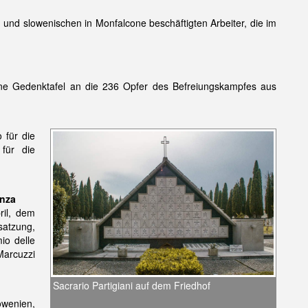
n und slowenischen in Monfalcone beschäftigten Arbeiter, die im
ne Gedenktafel an die 236 Opfer des Befreiungskampfes aus
 für die
 für die
enza
ril, dem
satzung,
io delle
Marcuzzi
Sacrario Partigiani auf dem Friedhof
owenien,