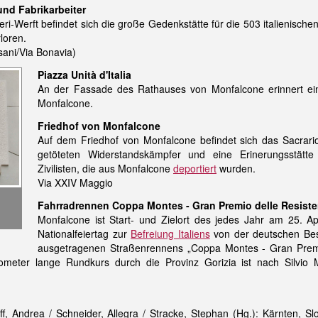
und Fabrikarbeiter
ri-Werft befindet sich die große Gedenkstätte für die 503 italienische
loren.
sani/Via Bonavia)
Piazza Unità d'Italia
An der Fassade des Rathauses von Monfalcone erinnert ei
Monfalcone.
Friedhof von Monfalcone
Auf dem Friedhof von Monfalcone befindet sich das Sacrario
getöteten Widerstandskämpfer und eine Erinerungsstätte
Zivilisten, die aus Monfalcone
deportiert
wurden.
Via XXIV Maggio
Fahrradrennen Coppa Montes - Gran Premio delle Resist
Monfalcone ist Start- und Zielort des jedes Jahr am 25. Ap
Nationalfeiertag zur
Befreiung Italiens
von der deutschen Be
ausgetragenen Straßenrennens „Coppa Montes - Gran Prem
lometer lange Rundkurs durch die Provinz Gorizia ist nach Silvio 
f, Andrea / Schneider, Allegra / Stracke, Stephan (Hg.): Kärnten, Sl