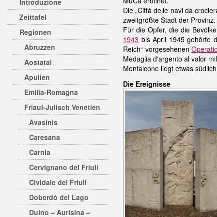
MuCa eröffnet.
Introduzione
Die „Città delle navi da crocie
Zeittafel
zweitgrößte Stadt der Provinz.
Für die Opfer, die die Bevöl
Regionen
1943
bis April 1945 gehörte 
Abruzzen
Reich“ vorgesehenen
Operati
Medaglia d'argento al valor mil
Aostatal
Monfalcone liegt etwas südlic
Apulien
Die Ereignisse
Emilia-Romagna
Friaul-Julisch Venetien
Avasinis
Caresana
Carnia
Cervignano del Friuli
Cividale del Friuli
Doberdò del Lago
Duino – Aurisina –