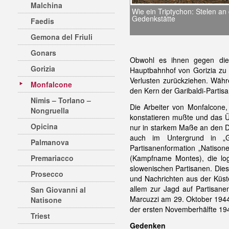
Malchina
Wie ein Triptychon: Stelen an
Gedenkstätte
Faedis
Gemona del Friuli
Gonars
Obwohl es ihnen gegen die
Gorizia
Hauptbahnhof von Gorizia zu
Verlusten zurückziehen. Währ
Monfalcone
den Kern der Garibaldi-Partis
Nimis – Torlano –
Die Arbeiter von Monfalcone,
Nongruella
konstatieren mußte und das Üb
Opicina
nur in starkem Maße an den D
auch im Untergrund in „Gr
Palmanova
Partisanenformation „Natison
Premariacco
(Kampfname Montes), die logi
slowenischen Partisanen. Die
Prosecco
und Nachrichten aus der Küst
allem zur Jagd auf Partisanen
San Giovanni al
Marcuzzi am 29. Oktober 1944
Natisone
der ersten Novemberhälfte 194
Triest
Gedenken