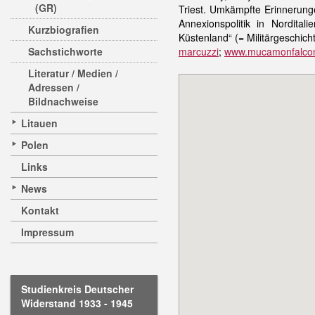
(GR)
Triest. Umkämpfte Erinnerung
Annexionspolitik in Nordita
Kurzbiografien
Küstenland“ (= Militärgeschic
Sachstichworte
marcuzzi
;
www.mucamonfalcon
Literatur / Medien /
Adressen /
Bildnachweise
Litauen
Polen
Links
News
Kontakt
Impressum
Studienkreis Deutscher
Widerstand 1933 - 1945