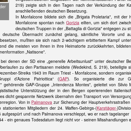
219) zeigte sich in den Tagen nach der Verkündung der Kap
 der
anschließenden deutschen Besetzung.
In Monfalcone bildete sich die „Brigata Proletaria", mit de
Monfalcone spontan nach
Gorizia
eilten, um sich dort zwis
deutschen Truppen in der „Battaglia di Gorizia" entgegen zu s
 deutsche Übermacht zunächst gelang, sämtliche Vororte und a
 besetzen, mußten sie sich nach 2-wöchigem erbittertem Kampf unte
end die meisten von ihnen in ihre Heimatorte zurückkehrten, bildete
anenformation „Natisone".
 bei denen der SD eine „generelle Arbeitsunlust" unter deutscher B
erlaufen zu den Partisanen meldete (Wedekind, S. 219), beteiligte si
ezember-Streiks 1943 im Raum Triest - Monfalcone, sondern organisie
uppi d’Azione Patriottica“ (
GAP
). So organisierte die zur Ga
e" gehörende GAP-Gruppe „Intendenza Montes", geleitet von Silvio 
stistische Unterstützung der in den Bergen operierenden italienis
ses dicht gespannte Netzwerk übernahm den Transport von Versorgun
enregion. Von in
Palmanova
zur Sicherung der Hauptverkehrsstraßen
 stationierten Mitgliedern der 24. Waffen-Gebirgs-(
Karstjäger-
)Divisi
 aufgespürt und nach Palmanova verschleppt, wo er nach tagelanger F
4 - ein genaues Todesdatum liegt nicht vor - seinen Misshandlungen e