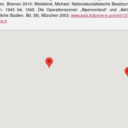
en. Bremen 2010; Wedekind, Michael: Nationalsozialistische Besatzu
lien. 1943 bis 1945. Die Operationszonen „Alpenvorland“ und „Adri
htliche Studien. Bd. 38), München 2003;
www.anpi.it/donne-e-uomini/1374
e.it