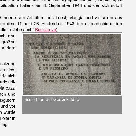
itulation Italiens am 8. September 1943 und der sich sofort
r Hunderte von Arbeitern aus Triest, Muggia und vor allem aus
chen dem 11. und 26. September 1943 den einmarschierenden
tellen (siehe auch:
Resistenza
).
uch den
r großen
n andere
esatzung
ch nicht
rte sich
ribaldi-
Marcuzzi
chen und
Inschrift an der Gedenkstätte
gsgütern
 und vor
on wurde
olter in
rlag.