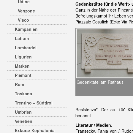
Udine
Gedenkstätte für die Werft- 
Ganz in der Nähe der Fincantie
Venzone
Befreiungskampf ihr Leben ver
Visco
Piazzale Cosulich (Ecke Via Pi
Kampanien
Latium
Lombardei
Ligurien
Marken
Piemont
Gedenktafel am Rathaus
Rom
Toskana
Trentino – Südtirol
Resistenza". Der ca. 100 Ki
Umbrien
benannt.
Venetien
Literatur / Medien:
Exkurs: Kephalonia
Fransecky, Tanja von / Rudorf