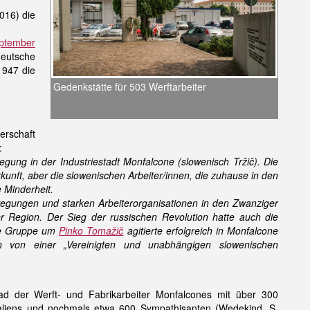
016) die
ptember
deutsche
1947 die
Gedenkstätte für 503 Werftarbeiter
erschaft
:
gung in der Industriestadt Monfalcone (slowenisch Tržič). Die
erkunft, aber die slowenischen Arbeiter/innen, die zuhause in den
e Minderheit.
wegungen und starken Arbeiterorganisationen in den Zwanziger
er Region. Der Sieg der russischen Revolution hatte auch die
ine Gruppe um
Pinko Tomažič
agitierte erfolgreich in Monfalcone
n von einer „Vereinigten und unabhängigen slowenischen
ad der Werft- und Fabrikarbeiter Monfalcones mit über 300
Italiens und nochmals etwa 600 Sympathisanten (Wedekind, S.