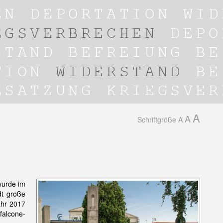
A
A
Schriftgröße
A
wurde im
dt große
ahr 2017
falcone-