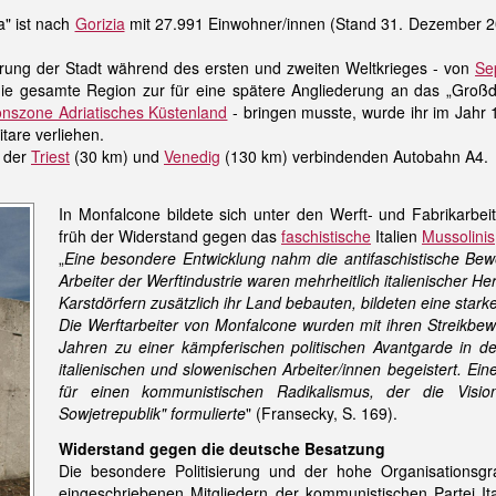
ra" ist nach
Gorizia
mit 27.991 Einwohner/innen (Stand 31. Dezember 2
kerung der Stadt während des ersten und zweiten Weltkrieges - von
Se
die gesamte Region zur für eine spätere Angliederung an das „Groß
onszone Adriatisches Küstenland
- bringen musste, wurde ihr im Jahr 
itare verliehen.
h der
Triest
(30 km) und
Venedig
(130 km) verbindenden Autobahn A4.
In Monfalcone bildete sich unter den Werft- und Fabrikarbeit
früh der Widerstand gegen das
faschistische
Italien
Mussolinis
„
Eine besondere Entwicklung nahm die antifaschistische Bewe
Arbeiter der Werftindustrie waren mehrheitlich italienischer H
Karstdörfern zusätzlich ihr Land bebauten, bildeten eine stark
Die Werftarbeiter von Monfalcone wurden mit ihren Streikbe
Jahren zu einer kämpferischen politischen Avantgarde in d
italienischen und slowenischen Arbeiter/innen begeistert. E
für einen kommunistischen Radikalismus, der die Visio
Sowjetrepublik" formulierte
" (Fransecky, S. 169).
Widerstand gegen die deutsche Besatzung
Die besondere Politisierung und der hohe Organisationsgr
eingeschriebenen Mitgliedern der kommunistischen Partei 