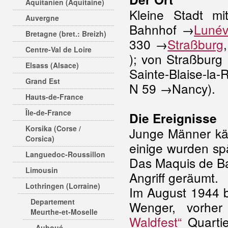
Aquitanien (Aquitaine)
Kleine Stadt m
Auvergne
Bahnhof →
Lunévi
Bretagne (bret.: Breizh)
330 →
Straßburg
Centre-Val de Loire
); von Straßburg
Elsass (Alsace)
Sainte-Blaise-l
Grand Est
N 59 →Nancy).
Hauts-de-France
Île-de-France
Die Ereignisse
Korsika (Corse /
Junge Männer k
Corsica)
einige wurden sp
Languedoc-Roussillon
Das Maquis de Ba
Limousin
Angriff geräumt.
Lothringen (Lorraine)
Im August 1944 
Departement
Wenger, vorhe
Meurthe-et-Moselle
Waldfest“
Quartie
Auboué