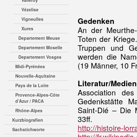
Valleroy
Vézelise
Gedenken
Vigneulles
An der Meurthe-
Xures
Toten der Kriege.
Departement Meuse
Truppen und Ge
Departement Moselle
werden die Namen
Departement Vosges
(19 Männer, 10 F
Midi-Pyrénées
Nouvelle-Aquitaine
Literatur/Medien
Pays de la Loire
Association de
Provence-Alpes-Côte
Gedenkstätte M
d’Azur / PACA
Saint-Dié – Die 
Rhône-Alpes
33ff.
Kurzbiografien
http://histoire-lo
Sachstichworte
http://fr.wikipedi