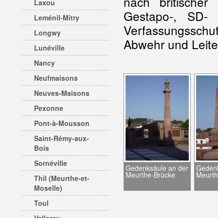
nach britische
Laxou
Gestapo-, SD-
Leménil-Mitry
Verfassungssch
Longwy
Abwehr und Leiter
Lunéville
Nancy
Neufmaisons
Neuves-Maisons
Pexonne
Pont-à-Mousson
Saint-Rémy-aux-
Bois
Sornéville
Gedenksäule an der
Gedenk
Meurthe-Brücke
Meurth
Thil (Meurthe-et-
Moselle)
Toul