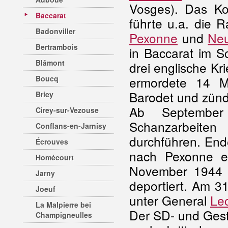
Vosges). Das Ko
Baccarat
führte u.a. die 
Badonviller
Pexonne
und
Neu
Bertrambois
in Baccarat im S
Blâmont
drei englische K
Boucq
ermordete 14 M
Barodet und zünd
Briey
Ab September
Cirey-sur-Vezouse
Schanzarbeite
Conflans-en-Jarnisy
durchführen. End
Écrouves
nach Pexonne e
Homécourt
November 1944 v
Jarny
deportiert. Am 3
Joeuf
unter General
Lec
La Malpierre bei
Der SD- und Gest
Champigneulles