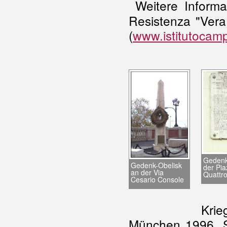
Weitere Informa
Resistenza "Vera
(
www.istitutocamp
Gedenk
Gedenk-Obelisk
der Pia
an der Via
Quattro
Cesario Console
Krie
München 1996, S.