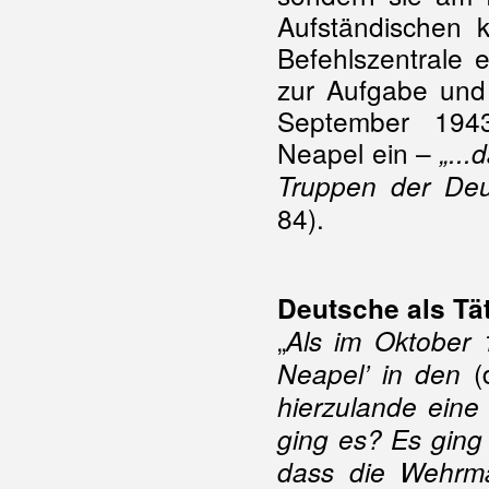
Aufständischen
Befehlszentrale 
zur Aufgabe un
September 1943
Neapel ein –
„...
Truppen der Deut
84).
Deutsche als Tä
„
Als im Oktober 1
(
Neapel’ in den
hierzulande ein
ging es? Es ging
dass die Wehrma