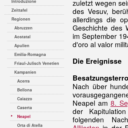
zuletzt wegen se
Introduzione
des Vesuv, berü
Zeittafel
allerdings die o
Regionen
Geschichte des 
Abruzzen
im September 194
Aostatal
d'oro al valor mili
Apulien
Emilia-Romagna
Die Ereignisse
Friaul-Julisch Venetien
Kampanien
Besatzungsterro
Acerra
Nach über hunder
Bellona
vorausgegangen
Caiazzo
Neapel am
8. S
Caserta
der Kapitulatio
Neapel
folgenden Nac
Orta di Atella
Alliierten
in der B