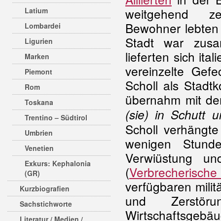
weitgehend ze
Latium
Bewohner lebten 
Lombardei
Stadt war zus
Ligurien
lieferten sich it
Marken
vereinzelte Gef
Piemont
Scholl als Stadt
Rom
übernahm mit d
Toskana
(sie) in Schutt
Trentino – Südtirol
Scholl verhängte
Umbrien
wenigen Stunde
Venetien
Verwiüstung un
Exkurs: Kephalonia
(
Verbrecherische
(GR)
verfügbaren milit
Kurzbiografien
und Zerstör
Sachstichworte
Wirtschaftsg
Literatur / Medien /