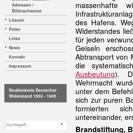
massenhafte wi
Adressen /
Bildnachweise
Infrastrukturanl
Litauen
des Hafens. Weg
Widerstandes li
Polen
für jeden verwun
Links
Geiseln erscho
News
Abtransport von 
Kontakt
die systematis
Impressum
Ausbeutung
). D
Wehrmacht wurde
unter dem Befehl
Studienkreis Deutscher
Widerstand 1933 - 1945
sich zur puren B
formierten si
untereinander, er
Brandstiftung, 