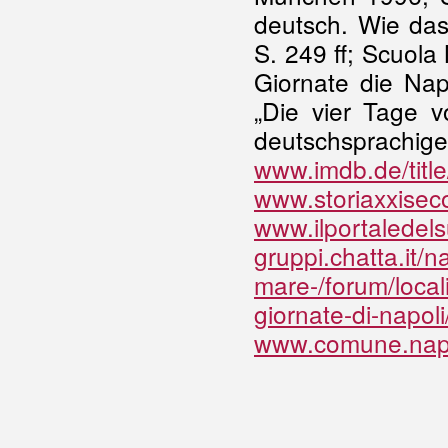
deutsch. Wie das 
S. 249 ff; Scuol
Giornate die Nap
„Die vier Tage v
deutschsprachige 
www.imdb.de/title
www.storiaxxiseco
www.ilportaledels
gruppi.chatta.it/na
mare-/forum/local
giornate-di-napoli
www.comune.napol