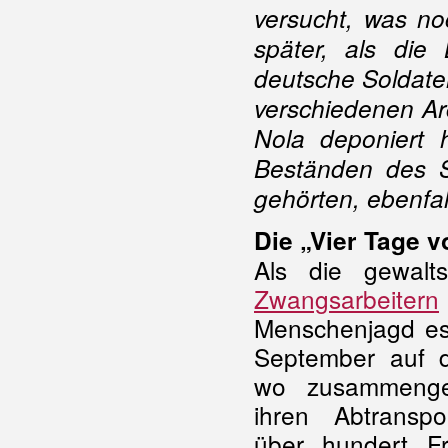
versucht, was no
später, als die
deutsche Soldate
verschiedenen Ar
Nola deponiert 
Beständen des 
gehörten, ebenfal
Die „Vier Tage 
Als die gewal
Zwangsarbeitern
Menschenjagd esk
September auf d
wo zusammenge
ihren Abtranspo
über hundert F