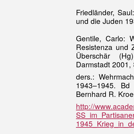
Friedländer, Saul
und die Juden 1
Gentile, Carlo
Resistenza und Z
Überschär (Hg)
Darmstadt 2001, S
ders.: Wehrmacht
1943–1945. Bd 6
Bernhard R. Kroen
http://www.acad
SS_im_Partisanen
1945_Krieg_in_d