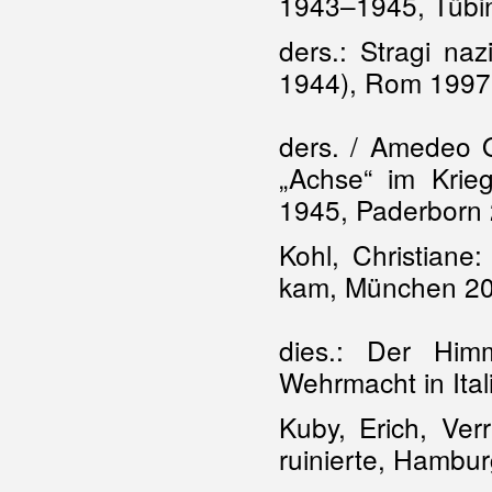
1943–1945, Tübi
ders.: Stragi nazi
1944), Rom 1997
ders. / Amedeo 
„Achse“ im Krieg
1945, Paderborn
Kohl, Christiane:
kam, München 2
dies.: Der Him
Wehrmacht in Ita
Kuby, Erich, Ver
ruinierte, Hambu