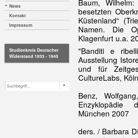
Baum, Wilhelm: 
News
besetzten Oberkr
Kontakt
Küstenland“ (Tr
Impressum
Namen. Die Opf
Klagenfurt u.a. 
"Banditi e ribel
Studienkreis Deutscher
Widerstand 1933 - 1945
Ausstellung Istor
und für Zeitge
CultureLabs, Köl
Benz, Wolfgang
Enzyklopädie d
München 2007
ders. / Barbara D