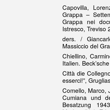
Capovilla, Loren
Grappa – Settemb
Grappa nei docum
Istresco, Treviso
ders. / Giancarl
Massiccio del Gra
Chiellino, Carmi
Italien. Beck’sc
Città die Collegn
esserci!”, Grugli
Comello, Marco, 
Cumiana und de
Besatzung 1943