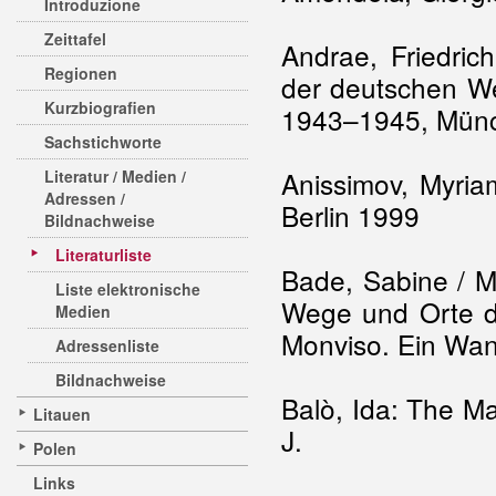
Introduzione
Zeittafel
Andrae, Friedric
Regionen
der deutschen We
Kurzbiografien
1943–1945, Münc
Sachstichworte
Anissimov, Myria
Literatur / Medien /
Adressen /
Berlin 1999
Bildnachweise
Literaturliste
Bade, Sabine / M
Liste elektronische
Wege und Orte d
Medien
Monviso. Ein Wa
Adressenliste
Bildnachweise
Balò, Ida: The Mas
Litauen
J.
Polen
Links