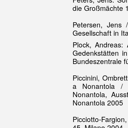
die Großmächte 
Petersen, Jens 
Gesellschaft in It
Plock, Andreas:
Gedenkstätten i
Bundeszentrale fü
Piccinini, Ombrett
a Nonantola / 
Nonantola, Auss
Nonantola 2005
Picciotto-Fargion,
45, Milano 2004