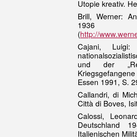
Utopie kreativ. He
Brill, Werner: A
193
(
http://www.werne
Cajani, Luigi: 
nationalsozialist
und der „Reich
Kriegsgefangene 
Essen 1991, S. 29
Callandri, di Mic
Città di Boves, Is
Calossi, Leonar
Deutschland 19
Italienischen Mil