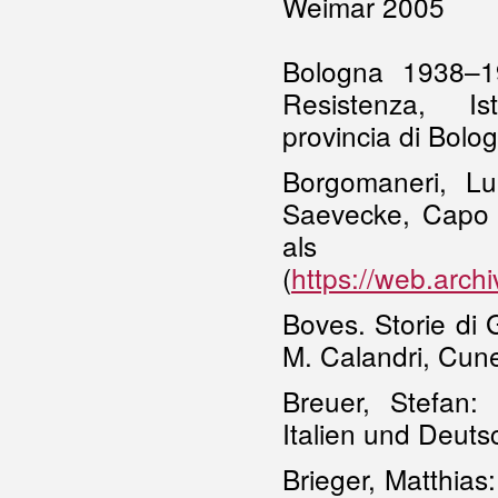
Weimar 2005
Bologna 1938–19
Resistenza, Ist
provincia di Bolo
Borgomaneri, Lui
Saevecke, Capo 
al
(
https://web.arch
Boves. Storie di 
M. Calandri, Cun
Breuer, Stefan:
Italien und Deuts
Brieger, Matthias