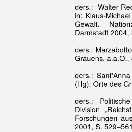
ders.: Walter Red
in: Klaus-Michae
Gewalt. Nationa
Darmstadt 2004,
ders.: Marzabotto
Grauens, a.a.O.,
ders.: Sant'Anna
(Hg): Orte des G
ders.: Politisc
Division „Reichs
Forschungen aus 
2001, S. 529–56