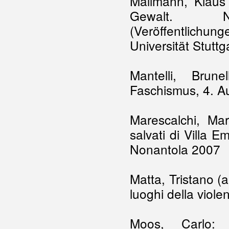
Mallmann, Klaus 
Gewalt. Natio
(Veröffentlichu
Universität Stutt
Mantelli, Brun
Faschismus, 4. Au
Marescalchi, Ma
salvati di Villa E
Nonantola 2007
Matta, Tristano (
luoghi della viole
Moos, Carlo: A