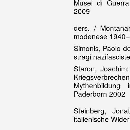
Musei di Guerr
2009
ders. / Montanar
modenese 1940–
Simonis, Paolo de
stragi nazifascis
Staron, Joachim
Kriegsverbreche
Mythenbildung 
Paderborn 2002
Steinberg, Jona
italienische Wid