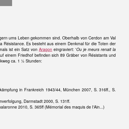
slagern ums Leben gekommen sind. Oberhalb von Cerdon am Val
la Résistance. Es besteht aus einem Denkmal für die Toten der
mals ist ein Satz von
Aragon
eingraviert: '
Ou je meurs renait la
 Auf einem Friedhof befinden sich 89 Gräber von Résistants und
ckweg ca. 1 ½ Stunden:
kämpfung in Frankreich 1943/44, München 2007, S. 316ff., S.
verfolgung, Darmstadt 2000, S. 131ff.
Chalaronne 2010, S. 365ff (Mémorial des maquis de l'Ain...)