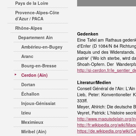
Pays de la Loire
Provence-Alpes-Côte
d’Azur / PACA
Rhône-Alpes
Gedenken
Departement Ain
Eine Tafel am Rathaus gedenk
d'Enfer (D 1084/N 84 Richtung
Ambérieu-en-Bugey
Maquis und des Widerstands. 
Aranc
patrie
' ('Wo ich sterbe, wird 
Shoah-Opfern. Der Wanderpfad
Bourg-en-Bresse
http://si-cerdon.fr/le_sentier
Cerdon (Ain)
Literatur/Medien
Dortan
Conseil Général de l'Ain: L'A
Échallon
Lieb, Peter: Konventioneller
333ff.
Injoux-Génissiat
Meyer, Ahlrich: Die deutsche
Izieu
Veyret, Patrick: L'histoire sec
http://www.maquisdelain.org/i
Meximieux
http://fr.wikipedia.org/wiki/
https://de.wikipedia.org/wiki/C
Miribel (Ain)