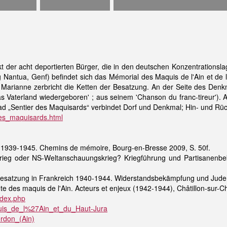
t der acht deportierten Bürger, die in den deutschen Konzentration
 Nantua, Genf) befindet sich das Mémorial des Maquis de l'Ain et de 
Marianne zerbricht die Ketten der Besatzung. An der Seite des Denk
das Vaterland wiedergeboren' ; aus seinem 'Chanson du franc-tireur').
 „Sentier des Maquisards“ verbindet Dorf und Denkmal; Hin- und Rü
_des_maquisards.html
in 1939-1945. Chemins de mémoire, Bourg-en-Bresse 2009, S. 50f.
 Krieg oder NS-Weltanschauungskrieg? Kriegführung und Partisanenbe
 Besatzung in Frankreich 1940-1944. Widerstandsbekämpfung und Juden
rète des maquis de l'Ain. Acteurs et enjeux (1942-1944), Châtillon-sur-
ndex.php
Maquis_de_l%27Ain_et_du_Haut-Jura
erdon_(Ain)