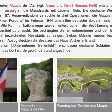
ierten
Maquis
de l'Ain (vgl.
Aranc
und
Henri Romans-Petit
) entsta
en versorgten die Maquisards mit Lebensmitteln. Die deutsche We
der 157. Reservedivision) versuchte in drei Operationen, die Maqui
ktion Korporal“ im Februar 1944 umstellten deutsche Soldaten und 
. Alle Kommunikationswege wurden unterbrochen, die Bevölkerung m
penibel durchsucht. Sie bedrängten die Einwohner/innen und den B
ten“ bezeichneten Résistants zu zeigen. Sieben Männer wurden f
ihrem Abzug steckten die Besatzer das Haus Vucher in Brand.
tion („Unternehmen Treffenfeld“) erschossen deutsche Soldate
r, das Dorf wurde geplündert und angezündet.
Memorial des
Wanderpfad 'Sentier des Maquisar
Maquis de l'Ain