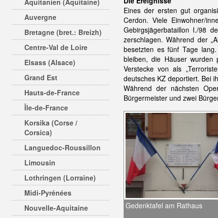
Die Ereignisse
Aquitanien (Aquitaine)
Eines der ersten gut organis
Auvergne
Cerdon. Viele Einwohner/inn
Gebirgsjägerbataillon I./98 
Bretagne (bret.: Breizh)
zerschlagen. Während der „A
Centre-Val de Loire
besetzten es fünf Tage lang
bleiben, die Häuser wurden 
Elsass (Alsace)
Verstecke von als „Terroris
Grand Est
deutsches KZ deportiert. Bei 
Während der nächsten Opera
Hauts-de-France
Bürgermeister und zwei Bürge
Île-de-France
Korsika (Corse /
Corsica)
Languedoc-Roussillon
Limousin
Lothringen (Lorraine)
Midi-Pyrénées
Gedenktafel am Rathaus
Nouvelle-Aquitaine