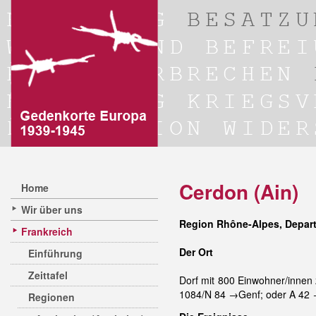
Cerdon (Ain)
Home
Wir über uns
Region Rhône-Alpes, Depar
Frankreich
Der Ort
Einführung
Zeittafel
Dorf mit 800 Einwohner/innen
1084/N 84 →Genf; oder A 42 
Regionen