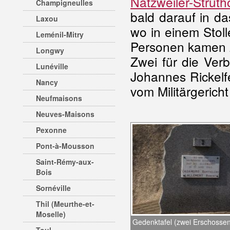
Natzweiler-Struth
Champigneulles
bald darauf in da
Laxou
wo in einem Stoll
Leménil-Mitry
Personen kamen 
Longwy
Zwei für die Ver
Lunéville
Johannes Rickelf
Nancy
vom Militärgerich
Neufmaisons
Neuves-Maisons
Pexonne
Pont-à-Mousson
Saint-Rémy-aux-
Bois
Sornéville
Thil (Meurthe-et-
Moselle)
Gedenktafel (zwei Erschosse