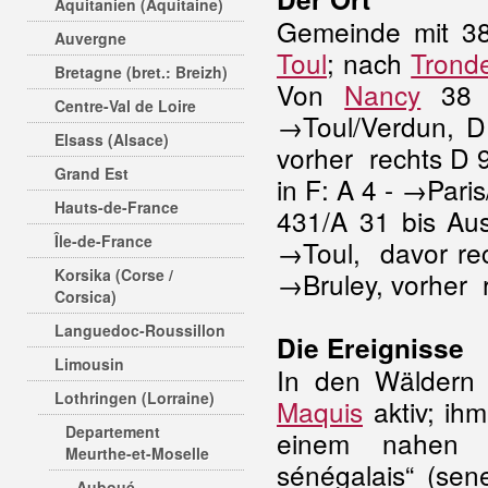
Aquitanien (Aquitaine)
Gemeinde mit 38
Auvergne
Toul
; nach
Trond
Bretagne (bret.: Breizh)
Von
Nancy
38 
Centre-Val de Loire
→Toul/Verdun, D
Elsass (Alsace)
vorher rechts D 
Grand Est
in F: A 4 - →Par
Hauts-de-France
431/A 31 bis Aus
Île-de-France
→Toul, davor re
Korsika (Corse /
→Bruley, vorher 
Corsica)
Languedoc-Roussillon
Die Ereignisse
Limousin
In den Wäldern
Lothringen (Lorraine)
Maquis
aktiv; ih
Departement
einem nahen Kri
Meurthe-et-Moselle
sénégalais“ (sen
Auboué