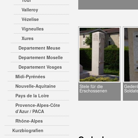
Toul
Valleroy
Vézelise
Vigneulles
Xures
Departement Meuse
Departement Moselle
Departement Vosges
Midi-Pyrénées
Nouvelle-Aquitaine
Stele für die
Gedenk
Erschossenen
Soldat
Pays de la Loire
Provence-Alpes-Côte
d’Azur / PACA
Rhône-Alpes
Kurzbiografien