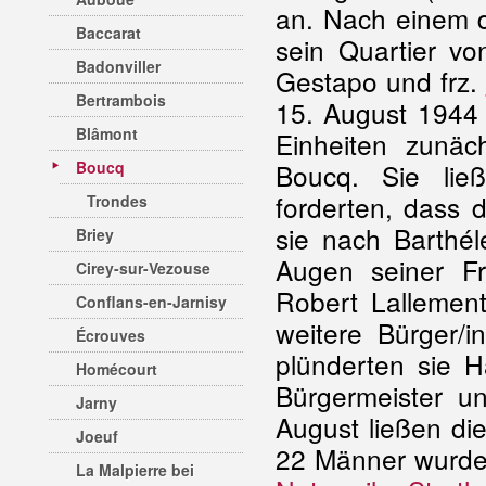
an. Nach einem de
Baccarat
sein Quartier vo
Badonviller
Gestapo und frz.
Bertrambois
15. August 1944
Blâmont
Einheiten zunä
Boucq
Boucq. Sie lie
forderten, dass 
Trondes
sie nach Barthé
Briey
Augen seiner F
Cirey-sur-Vezouse
Robert Lallemen
Conflans-en-Jarnisy
weitere Bürger/i
Écrouves
plünderten sie 
Homécourt
Bürgermeister u
Jarny
August ließen di
Joeuf
22 Männer wurde
La Malpierre bei