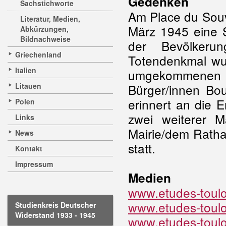
Gedenken
Sachstichworte
Am Place du Souv
Literatur, Medien,
März 1945 eine S
Abkürzungen,
Bildnachweise
der Bevölkeru
Griechenland
Totendenkmal wur
Italien
umgekommenen D
Litauen
Bürger/innen Bo
erinnert an die E
Polen
zwei weiterer 
Links
Mairie/dem Ratha
News
statt.
Kontakt
Impressum
Medien
www.etudes-touloi
www.etudes-touloi
Studienkreis Deutscher
Widerstand 1933 - 1945
www.etudes-touloi