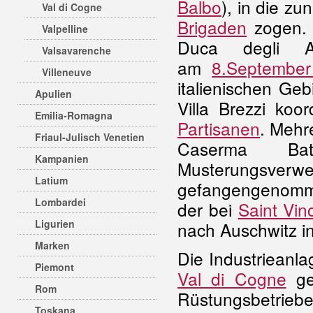
Balbo
), in die z
Val di Cogne
Brigaden
zogen. 
Valpelline
Duca degli Ab
Valsavarenche
am
8.Septembe
Villeneuve
italienischen Gebi
Apulien
Villa Brezzi ko
Emilia-Romagna
Partisanen
. Mehr
Friaul-Julisch Venetien
Caserma Bat
Kampanien
Musterungsver
Latium
gefangengenomm
Lombardei
der bei
Saint Vi
Ligurien
nach Auschwitz i
Marken
Die Industrieanla
Piemont
Val di Cogne
gef
Rom
Rüstungsbetriebe
Toskana