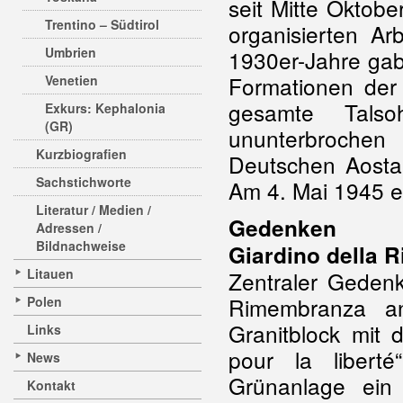
seit Mitte Oktobe
Trentino – Südtirol
organisierten Ar
Umbrien
1930er-Jahre gab
Formationen de
Venetien
gesamte Tals
Exkurs: Kephalonia
(GR)
ununterbrochen 
Kurzbiografien
Deutschen Aosta,
Sachstichworte
Am 4. Mai 1945 e
Literatur / Medien /
Gedenken
Adressen /
Bildnachweise
Giardino della 
Litauen
Zentraler Gedenk
Rimembranza an
Polen
Granitblock mit 
Links
pour la libert
News
Grünanlage ei
Kontakt