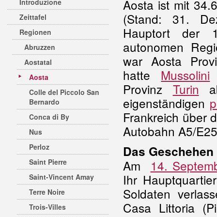
Aosta ist mit 34
Introduzione
(Stand: 31. D
Zeittafel
Hauptort der 
Regionen
autonomen Reg
Abruzzen
war Aosta Provi
Aostatal
hatte
Mussolini
Aosta
Provinz
Turin
ab
Colle del Piccolo San
eigenständigen
p
Bernardo
Frankreich über 
Conca di By
Autobahn A5/E2
Nus
Perloz
Das Geschehen
Saint Pierre
Am
14. Septem
Ihr Hauptquartie
Saint-Vincent Amay
Soldaten verlas
Terre Noire
Casa Littoria (P
Trois-Villes