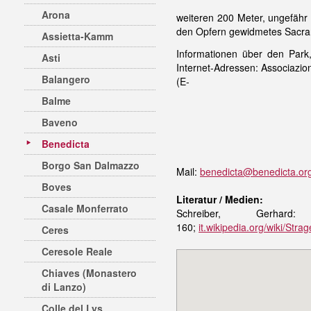
Arona
weiteren 200 Meter, ungefähr
den Opfern gewidmetes Sacrar
Assietta-Kamm
Informationen über den Park
Asti
Internet-Adressen: Associazio
Balangero
(E-
Balme
Baveno
Benedicta
Borgo San Dalmazzo
Mail:
benedicta@benedicta.or
Boves
Literatur / Medien:
Casale Monferrato
Schreiber, Gerhar
160;
it.wikipedia.org/wiki/Str
Ceres
Ceresole Reale
Chiaves (Monastero
di Lanzo)
Colle del Lys