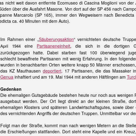
as nicht weit davon entfernte Ecomuseo di Cascina Moglioni von der
Süden über die Ausfahrt Masone. Von dort auf der SP 456 nach Campo
panne Marcarolo (SP 165), immer den Wegweisern nach Benedicta 
dicta ca. 40 Minuten mit dem Auto).
Im Rahmen einer „
Säuberungsaktion
“ vernichteten deutsche Trup
eine
Partisaneneinheit
, die sich in die dortigen 
April 1944
zurückgezogen hatte. Dabei starben fast 100 überwiegend jugen
schlecht bewaffnete Partisanen mit wenig Erfahrung. In den folgend
wurden in benachbarten Orten weitere knapp 50 Männer erschossen,
das KZ Mauthausen
deportiert
. 17 Partisanen, die das Massaker i
Genua
inhaftiert und am 19. Mai 1944 mit anderen Häftlingen am
Turc
Gedenken
Die ehemaligen Gutsgebäude bestehen heute nur noch aus wenigen Ru
ausgebaut werden. Der Ort liegt direkt an der kleinen Straße, dor
ehemaligen Klosters und späteren Landwirtschaftsgutes, sowie über 
des vernichtenden Angriffs der deutschen Truppen. Unmittelbar vor den
Folgt man der Straße, kommt man nach wenigen Metern an die Stelle
die Erschießungen stattfanden. Dort steht eine Kapelle und ein Kreuz,