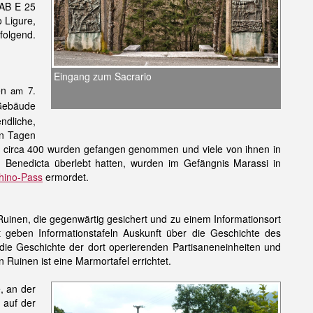
 AB E 25
 Ligure,
folgend.
Eingang zum Sacrario
pen
am 7.
Gebäude
dliche,
en Tagen
 circa 400 wurden gefangen genommen und viele von ihnen in
n Benedicta überlebt hatten, wurden im Gefängnis Marassi in
hino-Pass
ermordet.
inen, die gegenwärtig gesichert und zu einem Informationsort
t geben Informationstafeln Auskunft über die Geschichte des
die Geschichte der dort operierenden Partisaneneinheiten und
 Ruinen ist eine Marmortafel errichtet.
, an der
 auf der