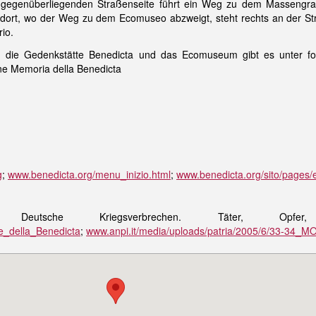
gegenüberliegenden Straßenseite führt ein Weg zu dem Massengr
 dort, wo der Weg zu dem Ecomuseo abzweigt, steht rechts an der St
io.
, die Gedenkstätte Benedicta und das Ecomuseum gibt es unter f
ne Memoria della Benedicta
g
;
www.benedicta.org/menu_inizio.html
;
www.benedicta.org/sito/pages/e
d: Deutsche Kriegsverbrechen. Täter, Opf
age_della_Benedicta
;
www.anpi.it/media/uploads/patria/2005/6/33-34