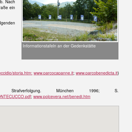
ab. Nach
raße ein
olgenden
Informationstafeln an der Gedenkstätte
ccidio/storia.htm
:
www.parcocapanne.it
;
www.parcobenedicta.it
)
er, Strafverfolgung. München 1996; S.
_MONTECUCCO.pdf
;
www.polcevera.net/benedi.htm