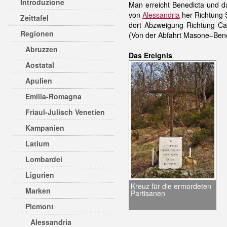
Introduzione
Man erreicht Benedicta und d
von
Alessandria
her Richtung 
Zeittafel
dort Abzweigung Richtung Ca
Regionen
(Von der Abfahrt Masone–Bene
Abruzzen
Das Ereignis
Aostatal
Apulien
Emilia-Romagna
Friaul-Julisch Venetien
Kampanien
Latium
Lombardei
Ligurien
Kreuz für die ermordeten
Marken
Partisanen
Piemont
Alessandria