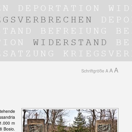
A
A
Schriftgröße
A
tehende
ssandria
 1.000 m
i Bosio.