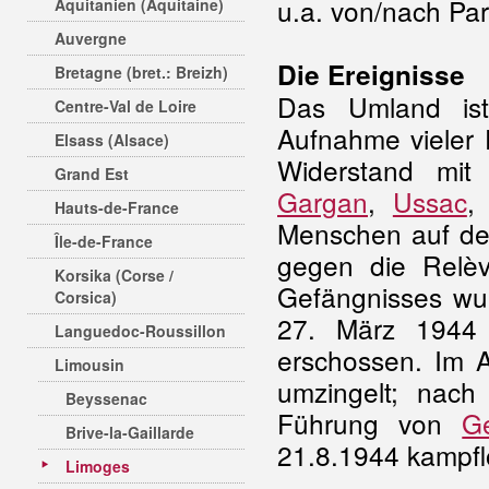
u.a. von/nach Par
Aquitanien (Aquitaine)
Auvergne
Die Ereignisse
Bretagne (bret.: Breizh)
Das Umland ist l
Centre-Val de Loire
Aufnahme vieler 
Elsass (Alsace)
Widerstand mit 
Grand Est
Gargan
,
Ussac
Hauts-de-France
Menschen auf de
Île-de-France
gegen die Relèv
Korsika (Corse /
Gefängnisses wu
Corsica)
27. März 194
Languedoc-Roussillon
erschossen. Im
Limousin
umzingelt; nach
Beyssenac
Führung von
G
Brive-la-Gaillarde
21.8.1944 kampfl
Limoges