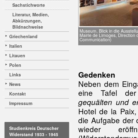
Sachstichworte
Literatur, Medien,
Abkürzungen,
Bildnachweise
Museum, Blick in die Ausstell
Mairie de Limoges, Direction 
Griechenland
Communication)
Italien
Litauen
Polen
Gedenken
Links
Neben dem Eingan
News
eine Tafel d
Kontakt
gequälten und er
Impressum
Hotel de la Paix,
die Aufgabe der
wieder erö
Studienkreis Deutscher
Widerstand 1933 - 1945
(Widerstandsmus