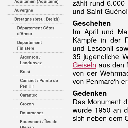
zählt rund 6.000 
Aquitanien (Aquitaine)
und Saint Guénol
Auvergne
Bretagne (bret.: Breizh)
Geschehen
Département Côtes
Im April und Ma
d’Armor
Kämpfe in der R
Département
und Lesconil so
Finistère
35 jugendliche 
Argenton /
Geiseln
aus den 
Landunvez
von der Wehrmac
Brest
von Penmarc‘h er
Camaret / Pointe de
Pen Hir
Gedenken
Carantec
Das Monument des
Crozon
wurde 1950 an de
Douarnenez
sich neben dem C
Fouesnant / Îles de
Glénan