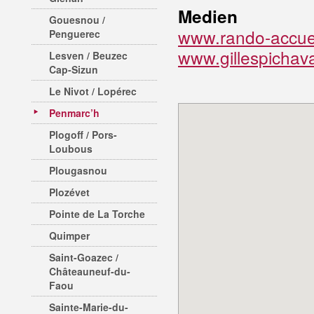
Medien
Gouesnou /
www.rando-accuei
Penguerec
www.gillespichav
Lesven / Beuzec
Cap-Sizun
Le Nivot / Lopérec
Penmarc’h
Plogoff / Pors-
Loubous
Plougasnou
Plozévet
Pointe de La Torche
Quimper
Saint-Goazec /
Châteauneuf-du-
Faou
Sainte-Marie-du-