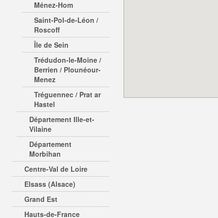
Ménez-Hom
Saint-Pol-de-Léon /
Roscoff
Île de Sein
Trédudon-le-Moine /
Berrien / Plounéour-
Menez
Tréguennec / Prat ar
Hastel
Département Ille-et-
Vilaine
Département
Morbihan
Centre-Val de Loire
Elsass (Alsace)
Grand Est
Hauts-de-France