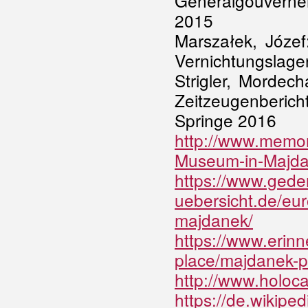
Generalgouvernem
2015
Marszałek, Józef
Vernichtungslage
Strigler, Mordech
Zeitzeugenberic
Springe 2016
http://www.memor
Museum-in-Majd
https://www.gede
uebersicht.de/eur
majdanek/
https://www.erin
place/majdanek-
http://www.holoc
https://de.wikipe