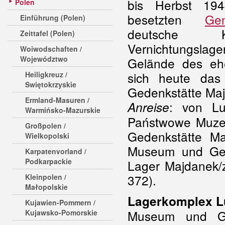
bis Herbst 19
Polen
besetzten
Gen
Einführung (Polen)
deutsche Ko
Zeittafel (Polen)
Vernichtungsl
Woiwodschaften /
Województwo
Gelände des ehe
sich heute das
Heiligkreuz /
Swiętokrzyskie
Gedenkstätte Ma
Ermland-Masuren /
: von Lu
Anreise
Warmińsko-Mazurskie
Państwowe Muze
Großpolen /
Gedenkstätte Ma
Wielkopolski
Museum und Ged
Karpatenvorland /
Podkarpackie
Lager Majdanek
372).
Kleinpolen /
Małopolskie
Lagerkomplex L
Kujawien-Pommern /
Museum und Ge
Kujawsko-Pomorskie