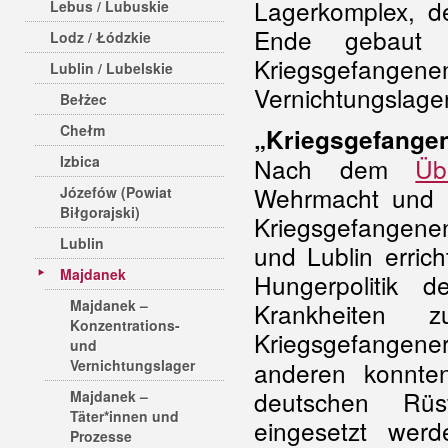
Lagerkomplex, d
Lebus / Lubuskie
Ende gebaut h
Lodz / Łódzkie
Kriegsgefange
Lublin / Lubelskie
Vernichtungslager
Bełżec
Chełm
„Kriegsgefangen
Izbica
Nach dem
Üb
Wehrmacht und 
Józefów (Powiat
Biłgorajski)
Kriegsgefangene
Lublin
und Lublin erric
Majdanek
Hungerpolitik 
Majdanek –
Krankheiten z
Konzentrations-
Kriegsgefangene
und
Vernichtungslager
anderen konnte
deutschen Rüst
Majdanek –
Täter*innen und
eingesetzt werd
Prozesse