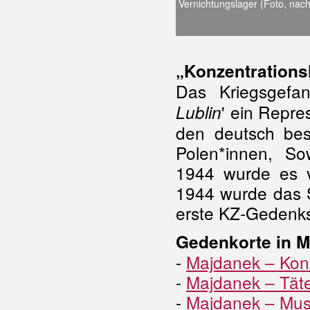
Vernichtungslager (Foto, na
„Konzentrations
Das Kriegsgefa
' ein Repre
Lublin
den deutsch be
Polen*innen, So
1944 wurde es 
1944 wurde das 
erste KZ-Gedenks
Gedenkorte in M
-
Majdanek – Konz
-
Majdanek – Tät
-
Majdanek – Mus