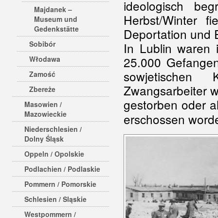
ideologisch be
Majdanek –
Herbst/Winter fi
Museum und
Gedenkstätte
Deportation und 
Sobibór
In Lublin waren 
25.000 Gefangene
Włodawa
sowjetischen 
Zamość
Zwangsarbeiter wa
Zbereże
gestorben oder a
Masowien /
Mazowieckie
erschossen worden
Niederschlesien /
Dolny Śląsk
Oppeln / Opolskie
Podlachien / Podlaskie
Pommern / Pomorskie
Schlesien / Sląskie
Westpommern /