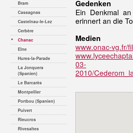
Gedenken
Bram
Ein Denkmal an 
Cassagnas
erinnert an die T
Castelnau-le-Lez
Cerbère
Medien
Chanac
www.onac-vg.fr/fi
Elne
www.lyceechapta
Hures-la-Parade
03-
La Jonquera
2010/Cederom_la
(Spanien)
Le Barcarès
Montpellier
Portbou (Spanien)
Puivert
Rieucros
Rivesaltes