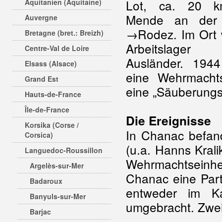
Lot, ca. 20 
Aquitanien (Aquitaine)
Mende an der
Auvergne
→Rodez. Im Ort 
Bretagne (bret.: Breizh)
Arbeitslage
Centre-Val de Loire
Ausländer. 1944
Elsass (Alsace)
eine Wehrmachts
Grand Est
eine „Säuberungsa
Hauts-de-France
Île-de-France
Die Ereignisse
Korsika (Corse /
In Chanac befan
Corsica)
(u.a. Hanns Krali
Languedoc-Roussillon
Wehrmachtseinhe
Argelès-sur-Mer
Chanac eine Par
Badaroux
entweder im K
Banyuls-sur-Mer
umgebracht. Zwei
Barjac