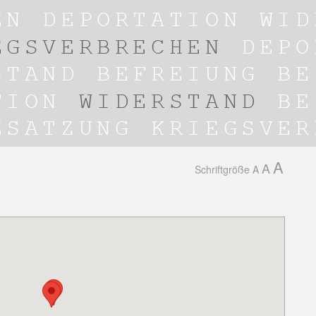
A
A
Schriftgröße
A