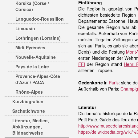
Einführung
Korsika (Corse /
Die Region ist geprägt von P
Corsica)
dichtesten besiedelte Region 
Languedoc-Roussillon
Departements: Essonne, Hauts-
Die gesamte Region war ab
Limousin
ebenfalls. Außerhalb von Paris
Lothringen (Lorraine)
meisten illegalen Zeitungen 
sich auf Paris, es gab sie ab
Midi-Pyrénées
Denis) und die Festung
Mont-
Nouvelle-Aquitaine
ersten Niederlagen der Wehrmac
FFI
der Region stand
Henri 
Pays de la Loire
alliierten Truppen.
Provence-Alpes-Côte
d’Azur / PACA
Gedenkorte
in
Paris
: siehe do
Außerhalb von Paris:
Champig
Rhône-Alpes
Kurzbiografien
Literatur
Sachstichworte
Dictionnaire historique de la R
Petit Futé. Guide des lieux de
Literatur, Medien,
http://www.museedelaresista
Abkürzungen,
https://de.wikipedia.org/wiki
Bildnachweise