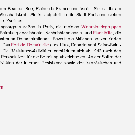
en Beauce, Brie, Plaine de France und Vexin. Sie ist die am
schaftskraft. Sie ist aufgeteilt in die Stadt Paris und sieben
e, Yvelines.
ungsorgane saßen in Paris, die meisten
Widerstandsgruppen
er Befreiung abzeichnete: Nachrichtendienste, und
Fluchthilfe
, die
ausfrauen-Demonstrationen. Bewaffnete Aktionen konzentrierten
s. Das
Fort de Romainville
(Les Lilas, Departement Seine-Saint-
. Die Résistance-Aktivitäten verstärkten sich ab 1943 nach den
h Perspektiven für die Befreiung abzeichneten. An der Spitze der
ivitäten der internen Résistance sowie der französischen und
en
.