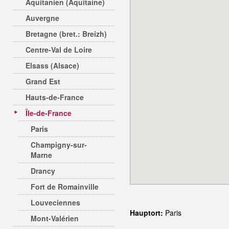
Aquitanien (Aquitaine)
Auvergne
Bretagne (bret.: Breizh)
Centre-Val de Loire
Elsass (Alsace)
Grand Est
Hauts-de-France
Île-de-France
Paris
Champigny-sur-
Marne
Drancy
Fort de Romainville
Louveciennes
Hauptort:
Paris
Mont-Valérien