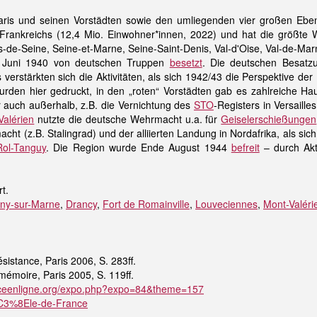
aris und seinen Vorstädten sowie den umliegenden vier großen Eben
Frankreichs (12,4 Mio. Einwohner*innen, 2022) und hat die größte Wirt
de-Seine, Seine-et-Marne, Seine-Saint-Denis, Val-d'Oise, Val-de-Marn
 Juni 1940 von deutschen Truppen
besetzt
. Die deutschen Besatz
 verstärkten sich die Aktivitäten, als sich 1942/43 die Perspektive d
wurden hier gedruckt, in den „roten“ Vorstädten gab es zahlreiche H
er auch außerhalb, z.B. die Vernichtung des
STO
-Registers in Versaille
Valérien
nutzte die deutsche Wehrmacht u.a. für
Geiselerschießungen
ht (z.B. Stalingrad) und der alliierten Landung in Nordafrika, als sic
Rol-Tanguy
. Die Region wurde Ende August 1944
befreit
– durch Akt
rt.
ny-sur-Marne
,
Drancy
,
Fort de Romainville
,
Louveciennes
,
Mont-Valéri
ésistance, Paris 2006, S. 283ff.
 mémoire, Paris 2005, S. 119ff.
nceenligne.org/expo.php?expo=84&theme=157
/%C3%8Ele-de-France