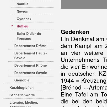
Nantua
Neyron
Oyonnax
Ruffieu
Gedenken
Saint-Didier-de-
Ein Denkmal am O
Formans
dem Kampf am 2.
Departement Drôme
an vier weitere
Departement Haute-
Unternehmens Tr
Savoie
die vier Einwohn
Departement Rhône
in deutschen KZ
Departement Savoie
1944 = Kreuzung 
Grenoble
[Brénod ↔Artemar
Kurzbiografien
Eine Tafel am T
Sachstichworte
die bei den bei
Literatur, Medien,