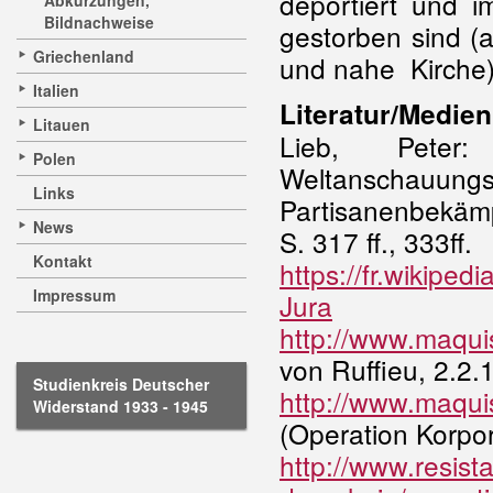
deportiert und 
Abkürzungen,
Bildnachweise
gestorben sind (
Griechenland
und nahe Kirche
Italien
Literatur/Medien
Litauen
Lieb, Peter
Polen
Weltanscha
Links
Partisanenbekäm
News
S. 317 ff., 333ff.
Kontakt
https://fr.wikipe
Impressum
Jura
http://www.maquis
von Ruffieu, 2.2.
Studienkreis Deutscher
http://www.maquis
Widerstand 1933 - 1945
(Operation Korpor
http://www.resist