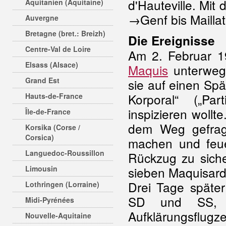
d'Hauteville. Mi
Aquitanien (Aquitaine)
→Genf bis Mailla
Auvergne
Bretagne (bret.: Breizh)
Die Ereignisse
Centre-Val de Loire
Am 2. Februar 
Elsass (Alsace)
Maquis
unterwegs
Grand Est
sie auf einen Sp
Korporal“ („Pa
Hauts-de-France
inspizieren woll
Île-de-France
dem Weg gefragt
Korsika (Corse /
Corsica)
machen und feue
Languedoc-Roussillon
Rückzug zu sich
Limousin
sieben Maquisard
Drei Tage späte
Lothringen (Lorraine)
SD und SS,
Midi-Pyrénées
Aufklärungsflug
Nouvelle-Aquitaine