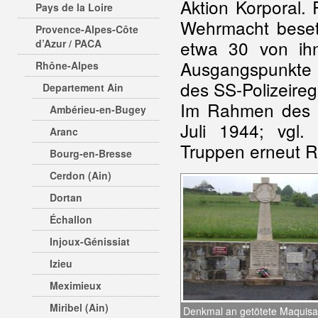
Aktion Korporal.
Pays de la Loire
Wehrmacht beset
Provence-Alpes-Côte
etwa 30 von ih
d’Azur / PACA
Ausgangspunkte
Rhône-Alpes
des SS-Polizeireg
Departement Ain
Im Rahmen des „
Ambérieu-en-Bugey
Juli 1944; vgl.
Aranc
Truppen erneut R
Bourg-en-Bresse
Cerdon (Ain)
Dortan
Échallon
Injoux-Génissiat
Izieu
Meximieux
Miribel (Ain)
Denkmal an getötete Maquisa