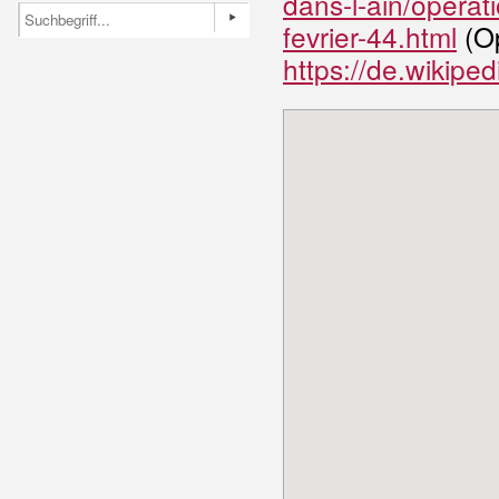
dans-l-ain/operat
fevrier-44.html
(Op
https://de.wikiped