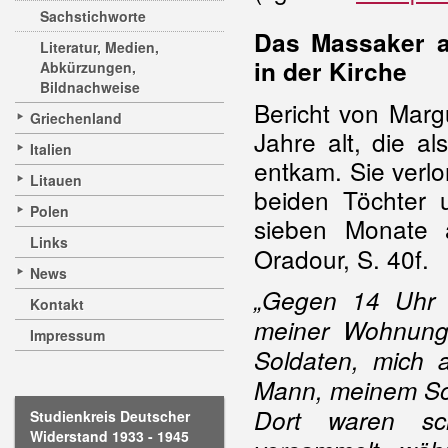
Sachstichworte
Das Massaker a
Literatur, Medien,
in der Kirche
Abkürzungen,
Bildnachweise
Bericht von Marg
Griechenland
Jahre alt, die a
Italien
entkam. Sie verlo
Litauen
beiden Töchter 
Polen
sieben Monate 
Links
Oradour, S. 40f.
News
„Gegen 14 Uhr 
Kontakt
meiner Wohnung 
Impressum
Soldaten, mich 
Mann, meinem So
Dort waren sc
Studienkreis Deutscher
Widerstand 1933 - 1945