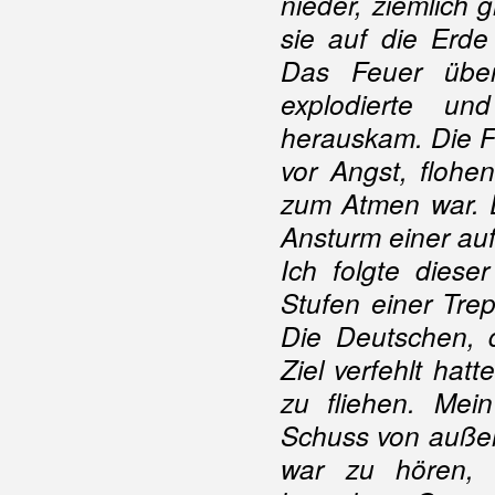
nieder, ziemlich
sie auf die Erd
Das Feuer übert
explodierte u
herauskam. Die Fr
vor Angst, flohe
zum Atmen war. D
Ansturm einer au
Ich folgte diese
Stufen einer Tre
Die Deutschen, 
Ziel verfehlt hatt
zu fliehen. Me
Schuss von außerh
war zu hören, 