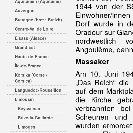
Aquitanien (Aquitaine)
1944 von der SS 
Auvergne
Einwohner/innen
Bretagne (bret.: Breizh)
Dorf wurde in d
Centre-Val de Loire
Oradour-sur-
Elsass (Alsace)
nordwestlich
Angoulême, dann
Grand Est
Hauts-de-France
Massaker
Île-de-France
Am 10. Juni 194
Korsika (Corse /
„Das Reich“ die 
Corsica)
auf dem Marktpl
Languedoc-Roussillon
die Kirche geb
Limousin
verbrannten be
Beyssenac
Scheunen und 
Brive-la-Gaillarde
wurden ermordet,
Limoges