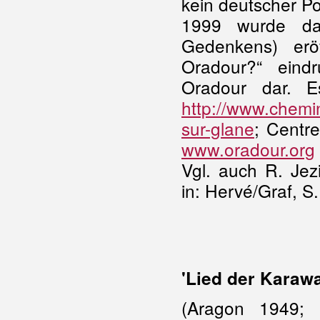
kein deutscher P
1999 wurde da
Gedenkens) erö
Oradour?“ eind
Oradour dar. E
http://www.chemi
sur-glane
; Centr
www.oradour.org
Vgl. auch R. Jez
in: Hervé/Graf, S.
'Lied der Karaw
(Aragon 1949; 