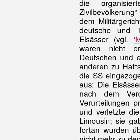
die organisie
Zivilbevölkerung
dem Militärgeric
deutsche und 1
Elsässer (vgl.
'
waren nicht er
Deutschen und ei
anderen zu Hafts
die SS eingezoge
aus: Die Elsässe
nach dem Verd
Verurteilungen 
und verletzte di
Limousin; sie g
fortan wurden übe
nicht mehr zu de