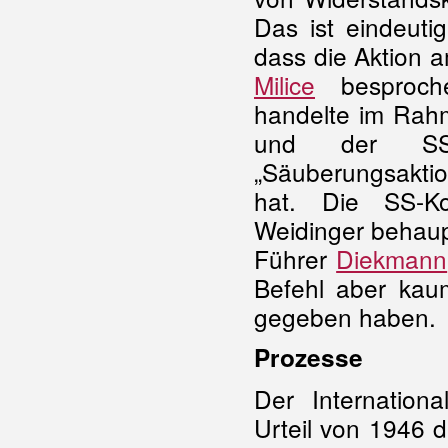
Das ist eindeutig
dass die Aktion
Milice
besproche
handelte im Rah
und der SS-D
„Säuberungsaktion
hat. Die SS-K
Weidinger behaup
Führer
Diekmann
Befehl aber kau
gegeben haben.
Prozesse
Der Internationa
Urteil von 1946 d