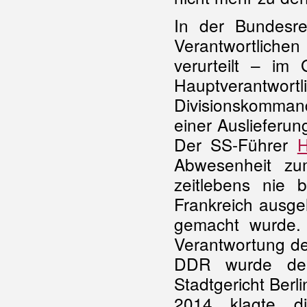
In der Bundesre
Verantwortlichen
verurteilt – im 
Hauptverantwo
Divisionskomma
einer Auslieferun
Der SS-Führer
H
Abwesenheit zu
zeitlebens nie 
Frankreich ausgel
gemacht wurde. I
Verantwortung de
DDR wurde der
Stadtgericht Berli
2014 klagte d