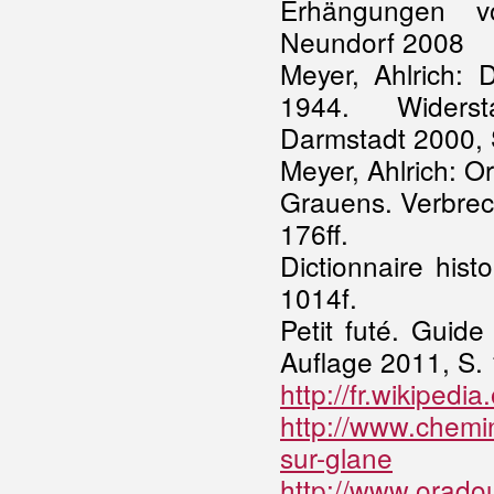
Erhängungen v
Neundorf 2008
Meyer, Ahlrich: 
1944. Widerst
Darmstadt 2000, S
Meyer, Ahlrich: O
Grauens. Verbrec
176ff.
Dictionnaire hist
1014f.
Petit futé. Guide
Auflage 2011, S. 
http://fr.wikiped
http://www.chemi
sur-glane
http://www.oradou