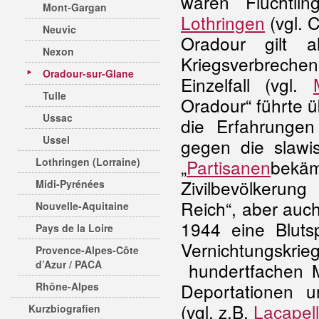
waren Flüchtl
Mont-Gargan
Lothringen
(vgl. 
Neuvic
Oradour gilt 
Nexon
Kriegsverbrechen
Oradour-sur-Glane
Einzelfall (vgl.
Tulle
Oradour“ führte üb
Ussac
die Erfahrungen
Ussel
gegen die slawi
Lothringen (Lorraine)
„
Partisanen
bekäm
Zivilbevölkerun
Midi-Pyrénées
Reich“, aber auc
Nouvelle-Aquitaine
1944 eine Blut
Pays de la Loire
Vernichtungskri
Provence-Alpes-Côte
d’Azur / PACA
hundertfachen M
Deportationen un
Rhône-Alpes
(vgl. z.B.
Lacapell
Kurzbiografien