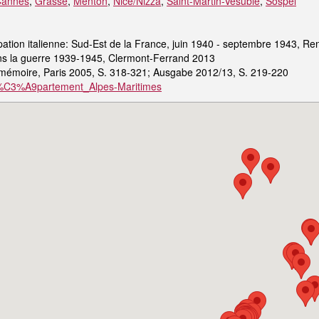
Cannes
,
Grasse
,
Menton
,
Nice/Nizza
,
Saint-Martin-Vésubie
,
Sospel
pation italienne: Sud-Est de la France, juin 1940 - septembre 1943, R
ans la guerre 1939-1945, Clermont-Ferrand 2013
e mémoire, Paris 2005, S. 318-321; Ausgabe 2012/13, S. 219-220
i/D%C3%A9partement_Alpes-Maritimes