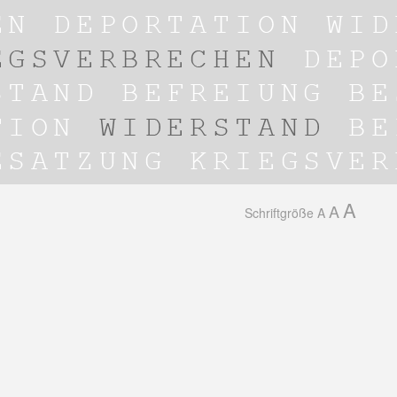
A
A
Schriftgröße
A