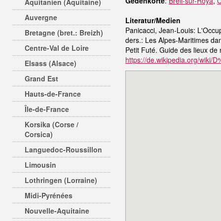
Gedenkorte
:
Breil-sur-Roya
,
Aquitanien (Aquitaine)
Auvergne
Literatur/Medien
Panicacci, Jean-Louis: L'Occu
Bretagne (bret.: Breizh)
ders.: Les Alpes-Maritimes d
Centre-Val de Loire
Petit Futé. Guide des lieux d
https://de.wikipedia.org/wik
Elsass (Alsace)
Grand Est
Hauts-de-France
Île-de-France
Korsika (Corse /
Corsica)
Languedoc-Roussillon
Limousin
Lothringen (Lorraine)
Midi-Pyrénées
Nouvelle-Aquitaine