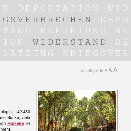
A
A
Schriftgröße
A
nologie, 142.480
ner Senke; viele
 von
Marseille
34
hmen).