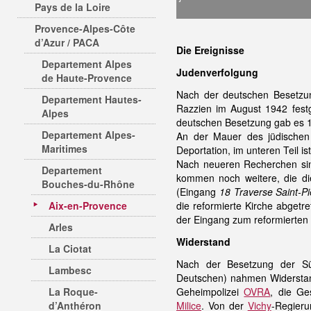
Pays de la Loire
Provence-Alpes-Côte
d’Azur / PACA
Die Ereignisse
Departement Alpes
Judenverfolgung
de Haute-Provence
Nach der deutschen Besetzun
Departement Hautes-
Razzien im August 1942 fes
Alpes
deutschen Besetzung gab es 1
Departement Alpes-
An der Mauer des jüdischen 
Maritimes
Deportation, im unteren Teil is
Nach neueren Recherchen sin
Departement
kommen noch weitere, die die
Bouches-du-Rhône
(Eingang
18 Traverse Saint-P
Aix-en-Provence
die reformierte Kirche abgetre
der Eingang zum reformierten 
Arles
Widerstand
La Ciotat
Nach der Besetzung der Sü
Lambesc
Deutschen) nahmen Widerstand
La Roque-
Geheimpolizei
OVRA
, die Ge
d’Anthéron
Milice
. Von der
Vichy
-Regieru