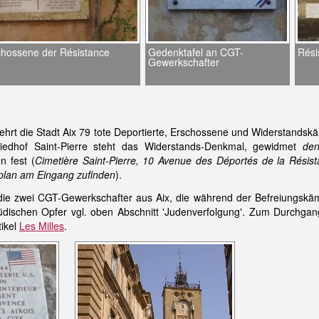
chossene der Résistance
Gedenktafel an CGT-
Rési
Gewerkschafter
ehrt die Stadt Aix 79 tote Deportierte, Erschossene und Widerstands
riedhof Saint-Pierre steht das Widerstands-Denkmal, gewidmet
den
n fest (
Cimetière Saint-Pierre, 10 Avenue des Déportés de la Rési
splan am Eingang zufinden
).
 die zwei CGT-Gewerkschafter aus Aix, die während der Befreiungskä
dischen Opfer vgl. oben Abschnitt 'Judenverfolgung'. Zum Durchgangs
tikel
Les Milles
.