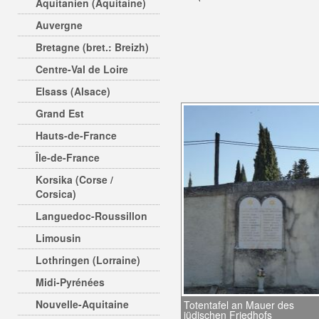
Aquitanien (Aquitaine)
Auvergne
Bretagne (bret.: Breizh)
Centre-Val de Loire
Elsass (Alsace)
Grand Est
Hauts-de-France
Île-de-France
Korsika (Corse /
Corsica)
Languedoc-Roussillon
Limousin
Lothringen (Lorraine)
Midi-Pyrénées
Nouvelle-Aquitaine
Totentafel an Mauer des
jüdischen Friedhofs