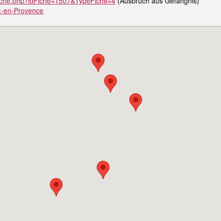
ce/fiche.php?idFiche=1507&TypeFiche=4
(Ausbruch aus Gefängnis)
Aix-en-Provence