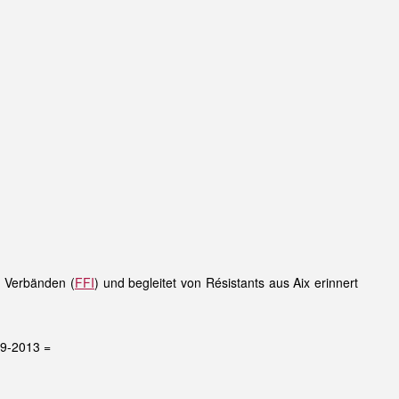
n Verbänden (
FFI
) und begleitet von Résistants aus Aix erinnert
79-2013 =