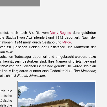
üchtet, auch nach Aix. Die vom
Vichy-Regime
durchgeführten
te Stadtteil von Aix) interniert und 1942 deportiert. Nach der
rtationen, 1944 meist durch Gestapo und
Milice
.
 von 20 jüdischen Helden der Résistance und Märtyrern der
ben sind
“.
eutschen Todeslager deportiert und umgebracht worden; dazu
rankenhäusern gestorben sind. Ihre Namen sind jetzt bekannt
s 1952 von der jüdischen Gemeinde genutzt; sie wurde 1957 an
r Les Milles; daran erinnert eine Gedenktafel (
2 Rue Mazarine
;
et sich in
3 Rue de Jérusalem
.
rch die
lienische
zösische
istische