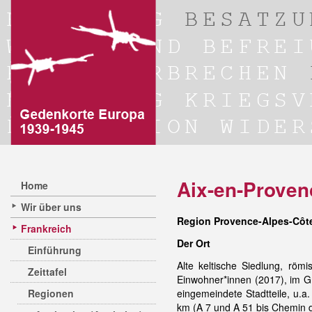
Aix-en-Proven
Home
Wir über uns
Region Provence-Alpes-Côt
Frankreich
Der Ort
Einführung
Alte keltische Siedlung, röm
Zeittafel
Einwohner*innen (2017), im Gr
Regionen
eingemeindete Stadtteile, u.a
km (A 7 und A 51 bis Chemin d