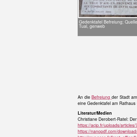
Gedenktafel Befreiung; Quell
Tual, genweb
An die
Befreiung
der Stadt am
eine Gedenktafel am Rathaus
Literatur/Medien
Christiane Derobert-Ratel: De
https://acjp.fr/uploads/artic
https://nanopdf.com/download/