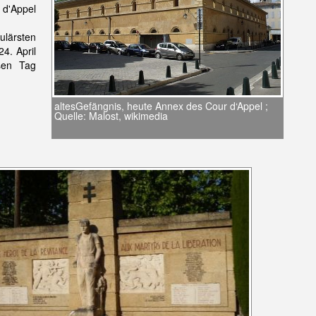
r d'Appel
lärsten
4. April
sen Tag
altesGefängnis, heute Annex des Cour d‘Appel ;
Quelle: Malost, wikimedia