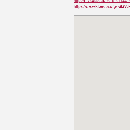
http://mvr.asso.fr/front_offi
https://de.wikipedia.org/wiki/