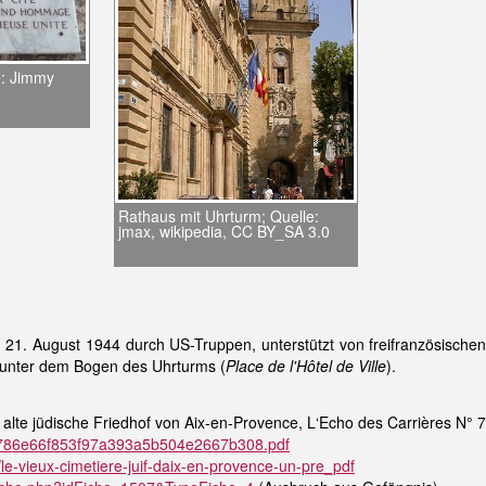
e: Jimmy
Rathaus mit Uhrturm; Quelle:
jmax, wikipedia, CC BY_SA 3.0
 21. August 1944 durch US-Truppen, unterstützt von freifranzösische
 unter dem Bogen des Uhrturms (
Place de l'Hôtel de Ville
).
r alte jüdische Friedhof von Aix-en-Provence, L‘Echo des Carrières N° 
les/786e66f853f97a393a5b504e2667b308.pdf
le-vieux-cimetiere-juif-daix-en-provence-un-pre_pdf