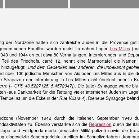
g der Nordzone hatten sich zahlreiche Juden in die Provence gefl
tgenommenen Familien wurden meist im nahen Lager
Les Milles
(heu
943 und 1944 erneut etwa 80 Verhaftungen, Internierungen und Depo
Teil des Friedhofs, carré 12, nennt eine Marmortafel die Namen
t hinzugefügt: „
und dem Gedenken aller anderen, die unbekannt geblie
d über 100 jüdische Menschen von Aix oder Les-Milles aus in die d
 Strapazen der Internierung in Les Milles nicht überlebt oder in K
ierre [= GPS 43.5227125, 5.4572047]
). Die (alte) Synagoge wurde bi
ten -aus Dankbarkeit für die Rettung vieler internierter Juden im Lage
Tempel ist um die Ecke in der
Rue Villars 4
). Dieneue Synagoge befind
dzone (November 1942 durch die Italiener, September 1943 du
saktivitäten zu. Ebenso verstärkte sich die
Repression
durch die ita
stapo und Feldgendarmerie (deutsche Militärpolizei) sowie die fran
ng
eingesetzte Sondergerichte urteilten im Schnellverfahren „kommun