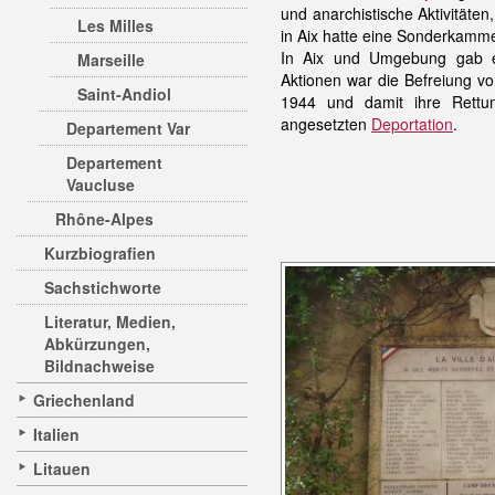
und anarchistische Aktivitäten,
Les Milles
in Aix hatte eine Sonderkamme
In Aix und Umgebung gab es
Marseille
Aktionen war die Befreiung vo
Saint-Andiol
1944 und damit ihre Rett
angesetzten
Deportation
.
Departement Var
Departement
Vaucluse
Rhône-Alpes
Kurzbiografien
Sachstichworte
Literatur, Medien,
Abkürzungen,
Bildnachweise
Griechenland
Italien
Litauen