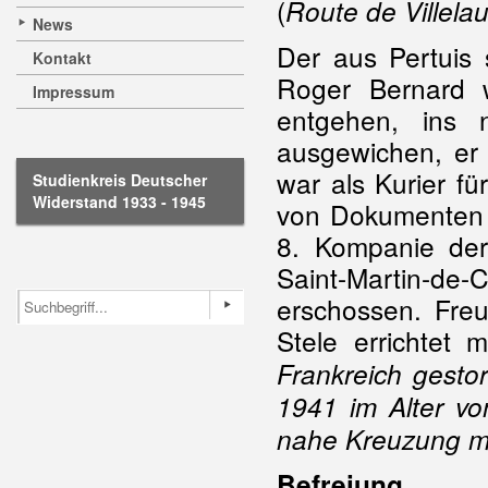
(
Route de Villela
News
Der aus Pertuis
Kontakt
Roger Bernard 
Impressum
entgehen, ins
ausgewichen, er
war als Kurier fü
Studienkreis Deutscher
Widerstand 1933 - 1945
von Dokumenten 
8. Kompanie de
Saint-Martin-d
erschossen. Fre
Stele errichtet mi
Frankreich gesto
1941 im Alter v
nahe Kreuzung m
Befreiung