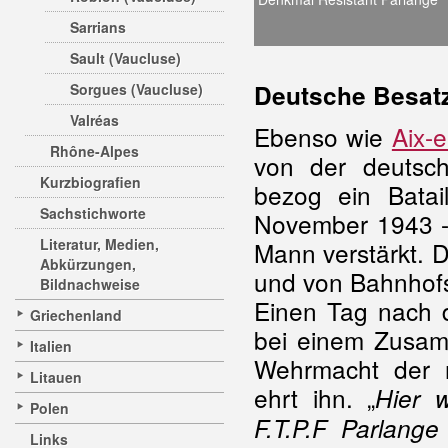
Sarrians
Sault (Vaucluse)
Deutsche Besat
Sorgues (Vaucluse)
Valréas
Ebenso wie
Aix-
Rhône-Alpes
von der deuts
Kurzbiografien
bezog ein Batai
Sachstichworte
November 1943 - 
Literatur, Medien,
Mann verstärkt. 
Abkürzungen,
und von Bahnhofs
Bildnachweise
Einen Tag nach d
Griechenland
bei einem Zusam
Italien
Wehrmacht der r
Litauen
ehrt ihn. „
Hier 
Polen
F.T.P.F Parlange
Links