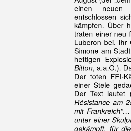
einen neuen G
entschlossen sich
kämpfen. Über h
traten einer neu
Luberon bei. Ihr
Simone am Stadtr
heftigen Explosi
, a.a.O.). 
Bitton
Der toten FFI-K
einer Stele gedac
Der Text lautet 
Résistance am 2
mit Frankreich“…
unter einer Skulp
gekämpft, für di