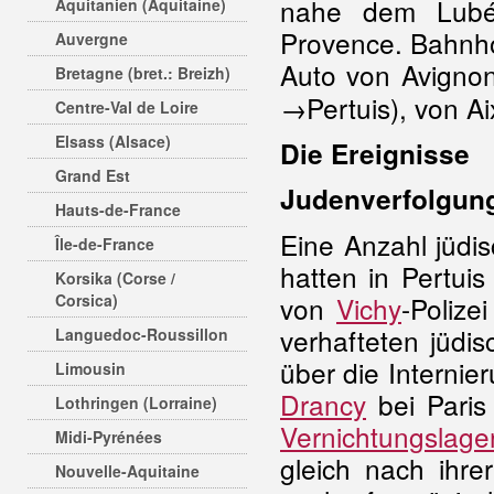
nahe dem Lubéro
Aquitanien (Aquitaine)
Provence. Bahnho
Auvergne
Auto von Avignon
Bretagne (bret.: Breizh)
→Pertuis), von A
Centre-Val de Loire
Elsass (Alsace)
Die Ereignisse
Grand Est
Judenverfolgun
Hauts-de-France
Eine Anzahl jüdi
Île-de-France
hatten in Pertui
Korsika (Corse /
Corsica)
von
Vichy
-Poliz
verhafteten jüdi
Languedoc-Roussillon
über die Internie
Limousin
Drancy
bei Paris
Lothringen (Lorraine)
Vernichtungslage
Midi-Pyrénées
gleich nach ihre
Nouvelle-Aquitaine