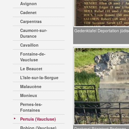
Avignon
Cadenet
Carpentras
Caumont-sur-
Gedenktafel Deportation jüd
Durance
Cavaillon
Fontaine-de-
Vaucluse
Le Beaucet
L’Isle-sur-la-Sorgue
Malaucène
Monieux
Pernes-les-
Fontaines
Pertuis (Vaucluse)
Robion (Vaucluse)
Denkmal Résistant Parlange