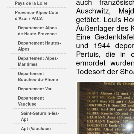
auch französis
Pays de la Loire
Auschwitz, Maj
Provence-Alpes-Côte
getötet. Louis Ro
d’Azur / PACA
Außenlager des K
Departement Alpes
de Haute-Provence
Eine Gedenktafe
Departement Hautes-
und 1944 deport
Alpes
Pertuis, die in 
Departement Alpes-
ermordet wurde
Maritimes
Todesort der Sho
Departement
Bouches-du-Rhône
Departement Var
Departement
Vaucluse
Saint-Saturnin-lès-
Apt
Apt (Vaucluse)